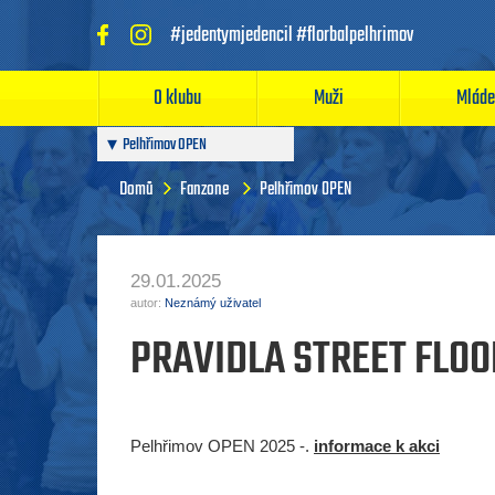
#jedentymjedencil #florbalpelhrimov
O klubu
Muži
Mláde
Pelhřimov OPEN
Domů
Fanzone
Pelhřimov OPEN
29.01.2025
autor:
Neznámý uživatel
PRAVIDLA STREET FLO
Pelhřimov OPEN 2025 -.
informace k akci