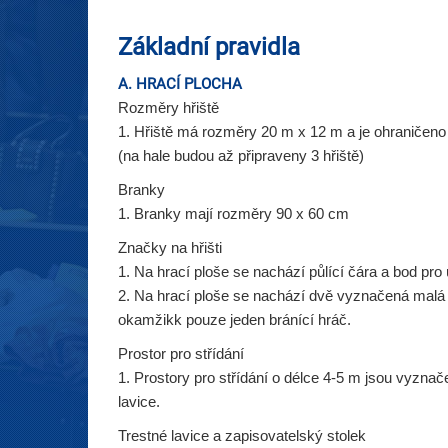
Základní pravidla
A. HRACÍ PLOCHA
Rozměry hřiště
1. Hřiště má rozměry 20 m x 12 m a je ohraničeno 
(na hale budou až připraveny 3 hřiště)
Branky
1. Branky mají rozměry 90 x 60 cm
Značky na hřišti
1. Na hrací ploše se nachází půlící čára a bod pr
2. Na hrací ploše se nachází dvě vyznačená malá b
okamžikk pouze jeden bránící hráč.
Prostor pro střídání
1. Prostory pro střídání o délce 4-5 m jsou vyznač
lavice.
Trestné lavice a zapisovatelský stolek