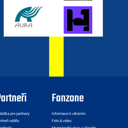
artneři
Fanzone
bídka pro partnery
Informace k utkáním
rtneři oddílu
Foto & video
ntinely
Mezinárodní akce a zájezdy