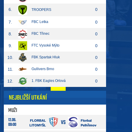
6.
0
TROOPERS
7.
FBC Letka
0
8.
FBC Třinec
0
9.
FTC Vysoké Mýto
0
10.
FBK Spartak Hluk
0
11.
Gullivers Brno
0
12.
1. FBK Eagles Orlová
0
NEJBLIŽŠÍ UTKÁNÍ
MUŽI
12.09.
VS
FLORBAL
Florbal
00:00
LITOMYŠL
Pelhřimov