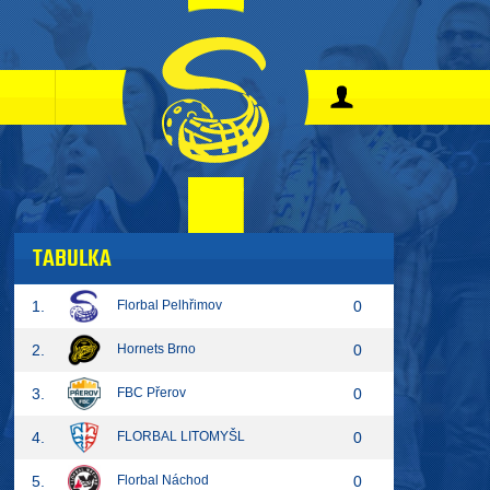
TABULKA
1.
Florbal Pelhřimov
0
2.
Hornets Brno
0
3.
FBC Přerov
0
4.
FLORBAL LITOMYŠL
0
5.
Florbal Náchod
0