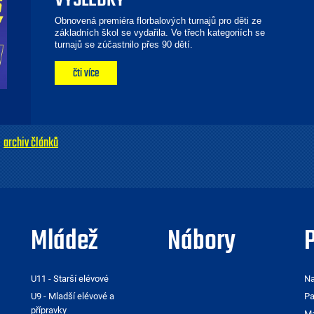
VÝSLEDKY
Obnovená premiéra florbalových turnajů pro děti ze
základních škol se vydařila. Ve třech kategoriích se
turnajů se zúčastnilo přes 90 dětí.
čti více
archiv článků
Mládež
Nábory
P
U11 - Starší elévové
Na
U9 - Mladší elévové a
Pa
přípravky
Ma