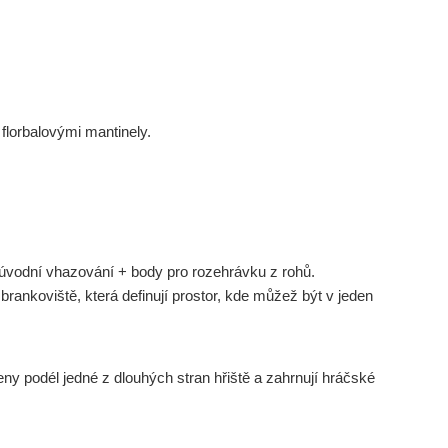
florbalovými mantinely.
o úvodní vhazování + body pro rozehrávku z rohů.
rankoviště, která definují prostor, kde můžež být v jeden
eny podél jedné z dlouhých stran hřiště a zahrnují hráčské