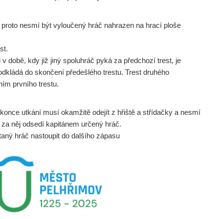
, a proto nesmí být vyloučený hráč nahrazen na hrací ploše
st.
 v době, kdy již jiný spoluhráč pyká za předchozí trest, je
 odkládá do skončení předešlého trestu. Trest druhého
ím prvního trestu.
konce utkání musí okamžitě odejít z hřiště a střídačky a nesmí
 za něj odsedí kapitánem určený hráč.
taný hráč nastoupit do dalšího zápasu