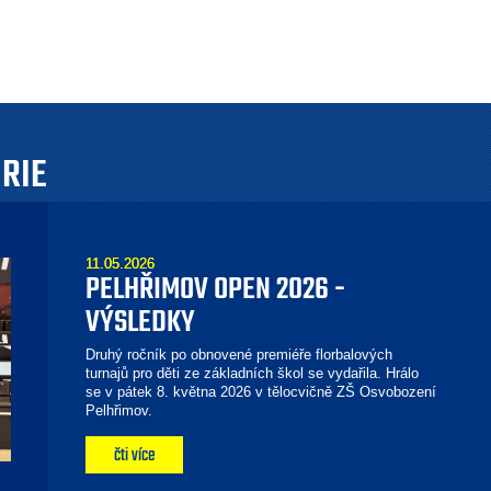
ORIE
11.05.2026
PELHŘIMOV OPEN 2026 -
VÝSLEDKY
Druhý ročník po obnovené premiéře florbalových
turnajů pro děti ze základních škol se vydařila. Hrálo
se v pátek 8. května 2026 v tělocvičně ZŠ Osvobození
Pelhřimov.
čti více