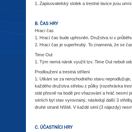
1. Zapisovatelský stolek a trestné lavice jsou umí
B. ČAS HRY
Hrací čas
1. Hrací čas bude upřesněn. Družstva si v průběhu
2. Hrací čas je superhrubý. To znamená, že se ča
Time Out
1. Tým nemá nárok využít tzv. Time Out neboli o
Prodloužení a trestná střílení
1. Utkání se za nerozhodného stavu neprodlužuje, n
každého družstva střelou z půlky (rozehrávka tres
stát přesně na bodě pro vhazování a hráč nesmí p
sériích byl stav vyrovnaný, následují další 3 střelb
druhé straně hřiště. V každé sérii (3 nájezdy) nesmí 
C. ÚČASTNÍCI HRY