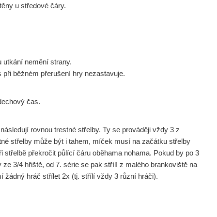
stěny u středové čáry.
 utkání nemění strany.
s při běžném přerušení hry nezastavuje.
ddechový čas.
ásledují rovnou trestné střelby. Ty se prováději vždy 3 z
tné střelby může být i tahem, míček musí na začátku střelby
ři střelbě překročit půlící čáru oběhama nohama. Pokud by po 3
y ze 3/4 hřiště, od 7. série se pak střílí z malého brankoviště na
žádný hráč střílet 2x (tj. střílí vždy 3 různí hráči).