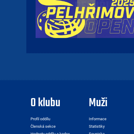
O klubu
Muži
Profil oddílu
Informace
Členská sekce
Statistiky
Hodnoty oddílu a kodex
Soupiska