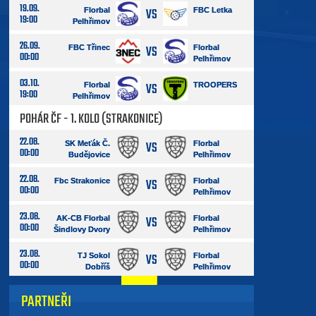
19.09.
VS
Florbal
FBC Letka
19:00
Pelhřimov
26.09.
VS
FBC Třinec
Florbal
00:00
Pelhřimov
03.10.
VS
Florbal
TROOPERS
19:00
Pelhřimov
POHÁR ČF - 1. KOLO (STRAKONICE)
22.08.
VS
SK Meťák Č.
Florbal
00:00
Budějovice
Pelhřimov
22.08.
VS
Fbc Strakonice
Florbal
00:00
Pelhřimov
23.08.
VS
AK-CB Florbal
Florbal
00:00
Šindlovy Dvory
Pelhřimov
23.08.
VS
TJ Sokol
Florbal
00:00
Dobříš
Pelhřimov
PARTNEŘI