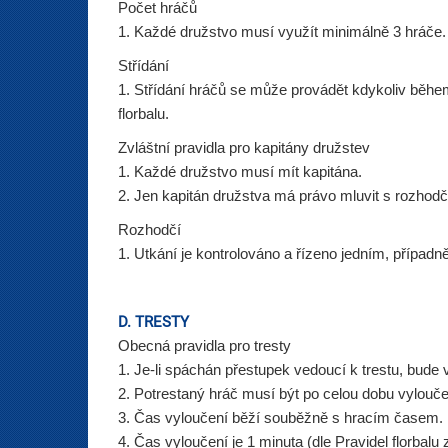
Počet hráčů
1. Každé družstvo musí využít minimálně 3 hráče.
Střídání
1. Střídání hráčů se může provádět kdykoliv během
florbalu.
Zvláštní pravidla pro kapitány družstev
1. Každé družstvo musí mít kapitána.
2. Jen kapitán družstva má právo mluvit s rozhodč
Rozhodčí
1. Utkání je kontrolováno a řízeno jedním, případ
D. TRESTY
Obecná pravidla pro tresty
1. Je-li spáchán přestupek vedoucí k trestu, bude v
2. Potrestaný hráč musí být po celou dobu vyloučen
3. Čas vyloučení běží souběžně s hracím časem.
4. Čas vyloučení je 1 minuta (dle Pravidel florbalu 