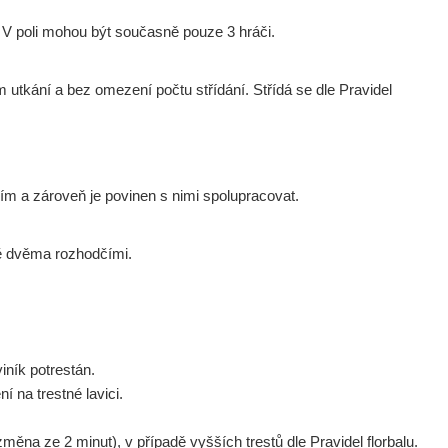
 V poli mohou být současně pouze 3 hráči.
 utkání a bez omezení počtu střídání. Střídá se dle Pravidel
ím a zároveň je povinen s nimi spolupracovat.
ně dvěma rozhodčími.
iník potrestán.
í na trestné lavici.
změna ze 2 minut), v případě vyšších trestů dle Pravidel florbalu.