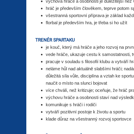
v
ýchova hráče a osobnosti je důležitější než
h
ráč je především člověkem, teprve potom sp
v
šestranná sportovní příprava je základ kaž
florbal je především hra, je třeba si ho užít
TRENÉR SPARTAKU
je kouč, který má hráče a jeho rozvoj na prvn
vede hráče, ukazuje cestu k samostatnosti, tvo
pracuje v souladu s filosofií klubu a vytvář
neláme hůl nad aktuálně slabšími hráči; nadán
důležitá síla vůle, disciplína a vztah ke spor
naučit o místo na slunci bojovat
více chválí, než kritizuje; oceňuje, že hráč p
výchovu hráče a osobnosti staví nad výsledk
komunikuje s hráči i rodiči
vytváří pozitivní postoje k životu a sportu
klade důraz na všestranný rozvoj sportovce