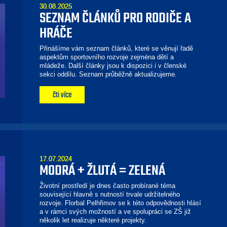
30.08.2025
SEZNAM ČLÁNKŮ PRO RODIČE A
HRÁČE
Přinášíme vám seznam článků, které se věnují řadě
aspektům sportovního rozvoje zejména dětí a
mládeže. Další články jsou k dispozici i v členské
sekci oddílu. Seznam průběžně aktualizujeme.
čti více
17.07.2024
MODRÁ + ŽLUTÁ = ZELENÁ
Životní prostředí je dnes často probírané téma
související hlavně s nutností trvale udržitelného
rozvoje. Florbal Pelhřimov se k této odpovědnosti hlásí
a v rámci svých možností a ve spolupráci se ZŠ již
několik let realizuje některé projekty.