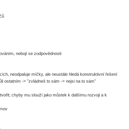
áčů
ováním, nebojí se zodpovědnosti
cích, neodpaluje míčky, ale neustále hledá konstruktivní řešení
li ostatním -> "zvládneš to sám -> nejsi na to sám"
tvořit; chyby mu slouží jako můstek k dalšímu rozvoji a k
řimov