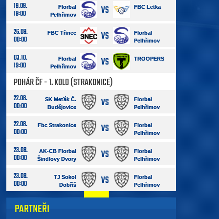
19.09.
VS
Florbal
FBC Letka
19:00
Pelhřimov
26.09.
VS
FBC Třinec
Florbal
00:00
Pelhřimov
03.10.
VS
Florbal
TROOPERS
19:00
Pelhřimov
POHÁR ČF - 1. KOLO (STRAKONICE)
22.08.
VS
SK Meťák Č.
Florbal
00:00
Budějovice
Pelhřimov
22.08.
VS
Fbc Strakonice
Florbal
00:00
Pelhřimov
23.08.
VS
AK-CB Florbal
Florbal
00:00
Šindlovy Dvory
Pelhřimov
23.08.
VS
TJ Sokol
Florbal
00:00
Dobříš
Pelhřimov
PARTNEŘI