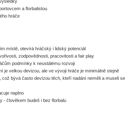
 výsledky
ortovcem a florbalistou
dého hráče
ím místě, otevírá hráčský i lidský potenciál
řivosti, zodpovědnosti, pracovitosti a fair play
í hráčům podmínky k neustálému rozvoji
í je velkou devizou, ale ve vývoji hráče je minimálně stejně
tu, což bývá často devízou těch, kteří nadání neměli a museli se
racuje naplno
y - člověkem budeš i bez florbalu