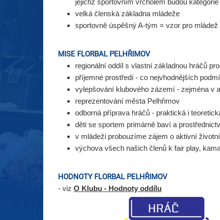
jejichž sportovním vrcholem budou kategorie
velká členská základna mládeže
sportovně úspěšný A-tým = vzor pro mládež
MISE FLORBAL PELHŘIMOV
r
egionální oddíl s vlastní základnou hráčů pr
p
říjemné prostředí - co nejvhodnějších podm
v
ylepšování klubového zázemí - zejména v 
r
eprezentování města Pelhřimov
o
dborná příprava hráčů - praktická i teoretick
d
ěti se sportem primárně baví a prostřednict
v
mládeži probouzíme zájem o aktivní životní
v
ýchova všech našich členů k fair play, kama
HODNOTY FLORBAL PELHŘIMOV
- viz
O Klubu - Hodnoty oddílu