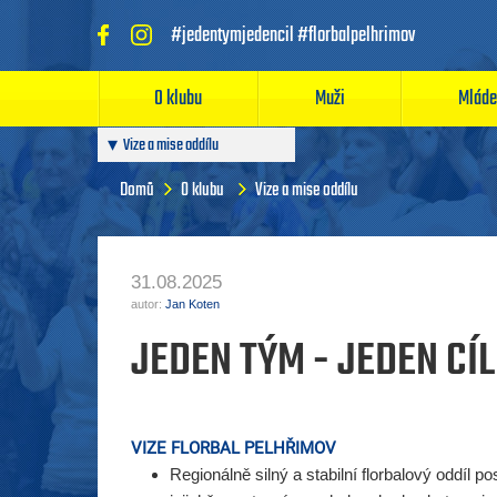
#jedentymjedencil #florbalpelhrimov
O klubu
Muži
Mláde
Vize a mise oddílu
Články pro rodiče a trenéry
Domů
O klubu
Vize a mise oddílu
31.08.2025
autor:
Jan Koten
JEDEN TÝM - JEDEN CÍL
VIZE FLORBAL PELHŘIMOV
Regionálně silný a stabilní florbalový oddíl p