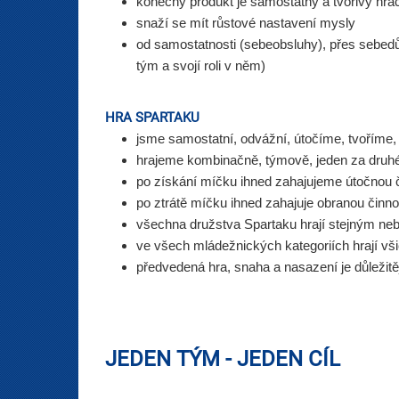
k
onečný produkt je samostatný a tvořivý hrá
snaží se mít 
růstové nastavení mysly
od samostatnosti (sebeobsluhy), přes sebedů
tým a svojí roli v něm)
HRA SPARTAKU
j
sme samostatní, odvážní, útočíme, tvoříme,
h
rajeme kombinačně, týmově, jeden za druh
po získání míčku ihned zahajujeme útočnou 
p
o ztrátě míčku ihned zahajuje obranou činn
v
šechna družstva Spartaku hrají stejným ne
ve všech mládežnických kategoriích h
rají vš
p
ředvedená hra, snaha a nasazení je důležit
JEDEN TÝM - JEDEN CÍL