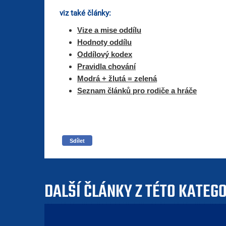
viz také články:
Vize a mise oddílu
Hodnoty oddílu
Oddílový kodex
Pravidla chování
Modrá + žlutá = zelená
Seznam článků pro rodiče a hráče
Sdílet
DALŠÍ ČLÁNKY Z TÉTO KATEG