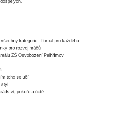
 dospělých.
o všechny kategorie - florbal pro každého
ínky pro rozvoj hráčů
areálu ZŠ Osvobození Pelhřimov
á
vím toho se učí
 styl
rádství, pokoře a úctě