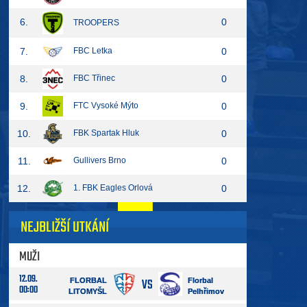
6.
0
TROOPERS
7.
FBC Letka
0
8.
FBC Třinec
0
9.
FTC Vysoké Mýto
0
10.
FBK Spartak Hluk
0
11.
Gullivers Brno
0
12.
1. FBK Eagles Orlová
0
NEJBLIŽŠÍ UTKÁNÍ
MUŽI
12.09.
VS
FLORBAL
Florbal
00:00
LITOMYŠL
Pelhřimov