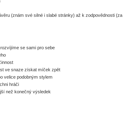
č
věru (znám své silné i slabé stránky) až k zodpovědnosti (za
 rozvíjíme se sami pro sebe
ého
činnost
ost ve snaze získat míček zpět
bo velice podobným stylem
ichni hráči
ější než konečný výsledek