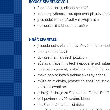
RODIČE SPARTAKOVCŮ
fandí, podporují, nikoho neuráží
podporují všestrannou sportovní přípravu hr
jsou důležitou součástí v rozvoji hráče
spolupracují s klubem a trenéry
HRÁČ SPARTAKU
je osobnost s vlastním uvažováním a rozhod
chce se hrou bavit
dokáže hrát na všech pozicích
zůstává hráčem i v těch nejobtížnějších situa
chce se zlepšovat, protože to chce on, ne kvů
maká naplno každý trénink a každý zápas
může dělat chyby, protože se snaží neustále 
zdokonalování se
je hrdý, že hraje za Spartak, za Florbal Pelh
plní 
povinnosti vůči svému klubu
snaží se 
hrát na hranici risku