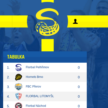
TABULKA
1.
Florbal Pelhřimov
0
2.
Hornets Brno
0
3.
FBC Přerov
0
4.
FLORBAL LITOMYŠL
0
5.
Florbal Náchod
0