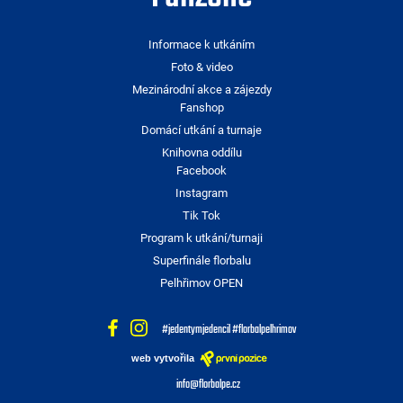
Informace k utkáním
Foto & video
Mezinárodní akce a zájezdy
Fanshop
Domácí utkání a turnaje
Knihovna oddílu
Facebook
Instagram
Tik Tok
Program k utkání/turnaji
Superfinále florbalu
Pelhřimov OPEN
#jedentymjedencil #florbalpelhrimov
web vytvořila
info@florbalpe.cz