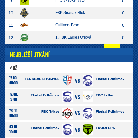
9.
FTC Vysoké Mýto
0
10.
FBK Spartak Hluk
0
11.
Gullivers Brno
0
12.
1. FBK Eagles Orlová
0
NEJBLIŽŠÍ UTKÁNÍ
MUŽI
12.09.
VS
FLORBAL LITOMYŠL
Florbal Pelhřimov
00:00
19.09.
VS
Florbal Pelhřimov
FBC Letka
19:00
26.09.
VS
FBC Třinec
Florbal Pelhřimov
00:00
03.10.
VS
Florbal Pelhřimov
TROOPERS
19:00