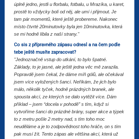
úplně jedno, jestli u florbalu, fotbalu, u Mrazíka, u karet,
prostě to vždycky bolí od něj, ale umí i přijmout. Je
tam pár momentů, které ještě probereme. Nakonec
místo čtvrté 20minutovky byla jen 10minutovka, která
se mi hodně líbila z naší strany."
Co sis z přípravného zápasu odnesl a na čem podle
tebe ještě musíte zapracovat?
"Jednoznačně vstup do utkání, to bylo špatné.
Základy, to je jasné, ale ještě jedna věc mě zarazila.
Popravdě jsem čekal, že dáme míň gólů, ale očekával
jsem více vyložených šancí. Neříkám, že jich bylo
málo, několik tyček, hodně prázdných branek, ale
spousta akcí, ze kterých se dalo vytěžit více. Dám
příklad – jsem “docela v pohodě” s tím, když si
vytvoříme šanci do prázdné brány, super akce a týpek
to z metru pošle 2 metry nad, s tím toho moc
neuděláme a je to zodpovědnost toho hráče, on s tím
pak musí žít. Tento zápas ale většina akcí, která už