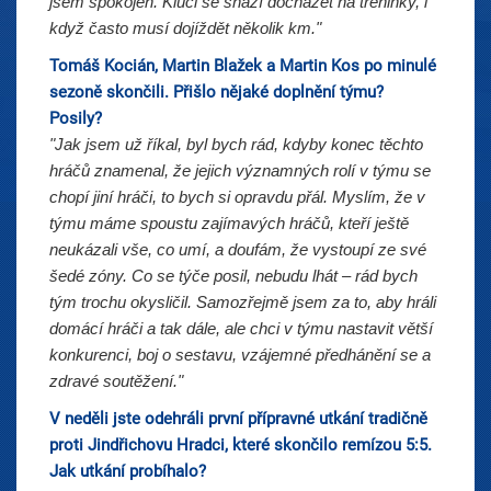
jsem spokojen. Kluci se snaží docházet na tréninky, i
když často musí dojíždět několik km."
Tomáš Kocián, Martin Blažek a Martin Kos po minulé
sezoně skončili. Přišlo nějaké doplnění týmu?
Posily?
"Jak jsem už říkal, byl bych rád, kdyby konec těchto
hráčů znamenal, že jejich významných rolí v týmu se
chopí jiní hráči, to bych si opravdu přál. Myslím, že v
týmu máme spoustu zajímavých hráčů, kteří ještě
neukázali vše, co umí, a doufám, že vystoupí ze své
šedé zóny. Co se týče posil, nebudu lhát – rád bych
tým trochu okysličil. Samozřejmě jsem za to, aby hráli
domácí hráči a tak dále, ale chci v týmu nastavit větší
konkurenci, boj o sestavu, vzájemné předhánění se a
zdravé soutěžení."
V neděli jste odehráli první přípravné utkání tradičně
proti Jindřichovu Hradci, které skončilo remízou 5:5.
Jak utkání probíhalo?