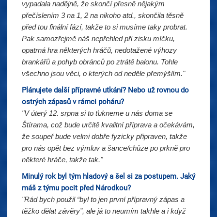
vypadala nadějně, že skončí přesně nějakým
přečíslením 3 na 1, 2 na nikoho atd., skončila těsně
před tou finální fází, takže to si musíme taky probrat.
Pak samozřejmě náš nepřehled při zisku míčku,
opatrná hra některých hráčů, nedotažené výhozy
brankářů a pohyb obránců po ztrátě balonu. Tohle
všechno jsou věci, o kterých od neděle přemýšlím."
Plánujete další přípravné utkání? Nebo už rovnou do
ostrých zápasů v rámci poháru?
"V úterý 12. srpna si to ťukneme u nás doma se
Štírama, což bude určitě kvalitní příprava a očekávám,
že soupeř bude velmi dobře fyzicky připraven, takže
pro nás opět bez výmluv a šance/chůze po prkně pro
některé hráče, takže tak."
Minulý rok byl tým hladový a šel si za postupem. Jaký
máš z týmu pocit před Národkou?
"Rád bych použil “byl to jen první přípravný zápas a
těžko dělat závěry”, ale já to neumím takhle a i když