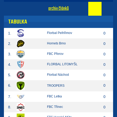
archiv článků
TABULKA
1.
Florbal Pelhřimov
0
2.
Hornets Brno
0
3.
FBC Přerov
0
4.
FLORBAL LITOMYŠL
0
5.
Florbal Náchod
0
6.
0
TROOPERS
7.
FBC Letka
0
8.
FBC Třinec
0