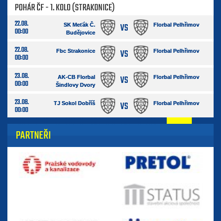
POHÁR ČF - 1. KOLO (STRAKONICE)
22.08.
VS
SK Meťák Č.
Florbal Pelhřimov
00:00
Budějovice
22.08.
VS
Fbc Strakonice
Florbal Pelhřimov
00:00
23.08.
VS
AK-CB Florbal
Florbal Pelhřimov
00:00
Šindlovy Dvory
23.08.
VS
TJ Sokol Dobříš
Florbal Pelhřimov
00:00
PARTNEŘI