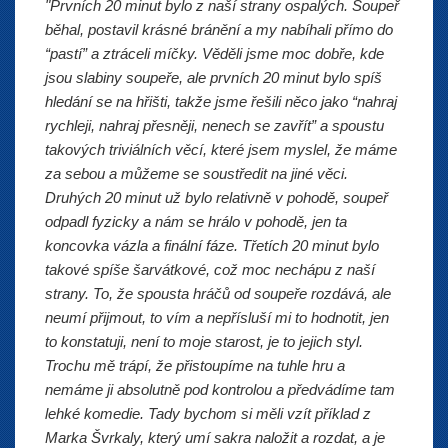
"Prvních 20 minut bylo z naší strany ospalých. Soupeř
běhal, postavil krásné bránění a my nabíhali přímo do
“pastí” a ztráceli míčky. Věděli jsme moc dobře, kde
jsou slabiny soupeře, ale prvních 20 minut bylo spíš
hledání se na hřišti, takže jsme řešili něco jako “nahraj
rychleji, nahraj přesněji, nenech se zavřít” a spoustu
takových triviálních věcí, které jsem myslel, že máme
za sebou a můžeme se soustředit na jiné věci.
Druhých 20 minut už bylo relativně v pohodě, soupeř
odpadl fyzicky a nám se hrálo v pohodě, jen ta
koncovka vázla a finální fáze. Třetích 20 minut bylo
takové spíše šarvátkové, což moc nechápu z naší
strany. To, že spousta hráčů od soupeře rozdává, ale
neumí přijmout, to vím a nepřísluší mi to hodnotit, jen
to konstatuji, není to moje starost, je to jejich styl.
Trochu mě trápí, že přistoupíme na tuhle hru a
nemáme ji absolutně pod kontrolou a předvádíme tam
lehké komedie. Tady bychom si měli vzít příklad z
Marka Švrkaly, který umí sakra naložit a rozdat, a je