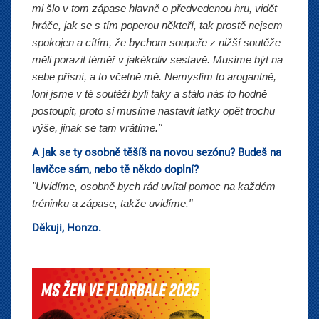
mi šlo v tom zápase hlavně o předvedenou hru, vidět
hráče, jak se s tím poperou někteří, tak prostě nejsem
spokojen a cítím, že bychom soupeře z nižší soutěže
měli porazit téměř v jakékoliv sestavě. Musíme být na
sebe přísní, a to včetně mě. Nemyslím to arogantně,
loni jsme v té soutěži byli taky a stálo nás to hodně
postoupit, proto si musíme nastavit laťky opět trochu
výše, jinak se tam vrátíme."
A jak se ty osobně těšíš na novou sezónu? Budeš na
lavičce sám, nebo tě někdo doplní?
"Uvidíme, osobně bych rád uvítal pomoc na každém
tréninku a zápase, takže uvidíme."
Děkuji, Honzo.