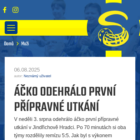
Domů
Muži
06.08.2025
autor:
Neznámý uživatel
ÁČKO ODEHRÁLO PRVNÍ
PŘÍPRAVNÉ UTKÁNÍ
V neděli 3. srpna odehrálo áčko první přípravné
utkání v Jindřichově Hradci. Po 70 minutách si oba
týmy rozdělily remízu 5:5. Jak byl s výkonem