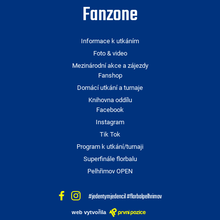
Fanzone
Informace k utkáním
Foto & video
Mezinárodní akce a zájezdy
Fanshop
Domácí utkání a turnaje
Knihovna oddílu
Facebook
Instagram
Tik Tok
Program k utkání/turnaji
Superfinále florbalu
Pelhřimov OPEN
#jedentymjedencil #florbalpelhrimov
web vytvořila