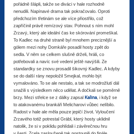
pořádně šlápli, takže se diváci v hale rozhodně
nenudili. Napínavé drama tak pokračovalo. Oproti
předchozím třetinám se ale více přiostřilo, což
zapříčinil právě remízový stav. Pohnout s ním mohl
Zrzavý, který ale ideální čas ke skórování promeškal.
To Kadlec na druhé straně byl mnohem preciznější a
gólem mezi nohy Domkáře posadil hosty zpět do
sedla. V něm se celkem slušně drželi, hráli, co
potřebovali a navíc své vedení ještě navýšili. Ze
standardky se znovu prosadil šikovný Kadlec. A kdyby
se do další rány nepoložil Smejkal, mohlo být
vymalováno. To se ale nestalo, a tak se modrožlutí dál
snažili s výsledkem něco udělat. A dočkali se poměrně
brzy. Mezi střelce se z dálky zapsal
Kalina
, i když se
to atakovanému brankáři Melicharovi vůbec nelíbilo.
Radost v hale ale měla pouze jepičí život. Vyloučení
Zrzavého totiž potrestal Grábl, který hosty uklidnil
natolik, že si v poklidu pohlídali i závěrečnou hru
v šesti. Zcela zaslouženě tak postoupili do finále.