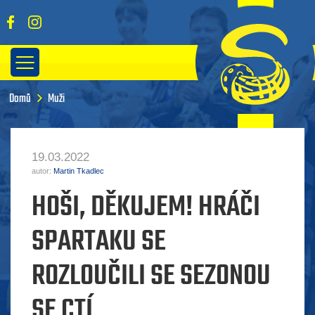
Domů
Muži
19.03.2022
autor:
Martin Tkadlec
HOŠI, DĚKUJEM! HRÁČI
SPARTAKU SE
ROZLOUČILI SE SEZONOU
SE CTÍ