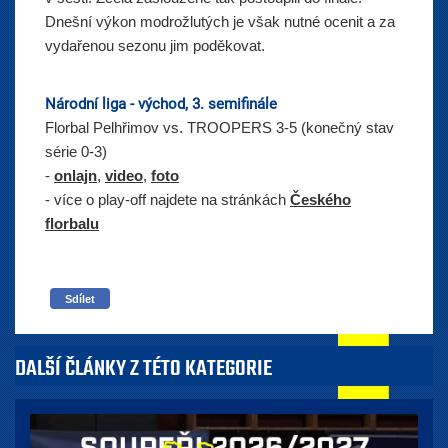
Dnešní výkon modrožlutých je však nutné ocenit a za
vydařenou sezonu jim poděkovat.
Národní liga - východ, 3. semifinále
Florbal Pelhřimov vs. TROOPERS 3-5 (konečný stav
série 0-3)
-
onlajn
,
video
,
foto
- více o play-off najdete na stránkách
Českého
florbalu
Sdílet
DALŠÍ ČLÁNKY Z TÉTO KATEGORIE