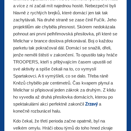
a více z ní začali mít najednou hosté. Nebezpeční byli
hlavně z rychlých brejků, které domácí jen tak tak
zachytávali. Na druhé straně se zase činil Fučík. Jeho
projektilům ale chyběla přesnost. Skórem nedokázala
pohnout ani první pelhřimovská přesilovka, při které se
Melichar v brance doslova překonával. Boj o každou
parketu tak pokračoval dál. Domácí se snažili, dřeli,
jenže neměli štěstí v zakončení. To opustilo taky hráče
TROOPERS, kteří s přibývajícím časem upustili od
své aktivity a spíše čekali na to, co vymyslí
Spartakovci. A ti vymýšleli, co se dalo. Třeba ráně
Knězů chybělo pár centimetrů. Čas kvapem plynul a
Melichar si připisoval jeden zákrok za druhým. Z klidu
ho vyvedla až druhá přesilovka domácích, kterou po
spektakulární akci perfektně zakončil
Zrzavý
a
konečně rozburácel halu.
Kdo čekal, že třetí perioda začne opatrně, byl na
velkém omylu. Hráči obou týmů do toho hned zkraje