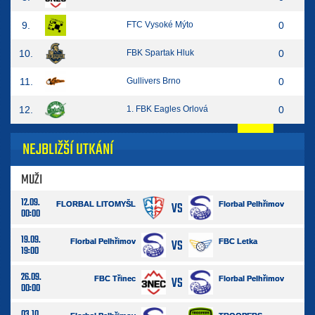
9.
FTC Vysoké Mýto
0
10.
FBK Spartak Hluk
0
11.
Gullivers Brno
0
12.
1. FBK Eagles Orlová
0
NEJBLIŽŠÍ UTKÁNÍ
MUŽI
12.09.
VS
FLORBAL LITOMYŠL
Florbal Pelhřimov
00:00
19.09.
VS
Florbal Pelhřimov
FBC Letka
19:00
26.09.
VS
FBC Třinec
Florbal Pelhřimov
00:00
03.10.