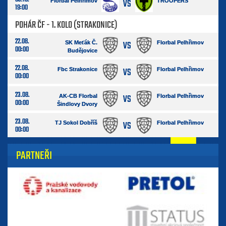
VS
Florbal Pelhřimov
TROOPERS
19:00
POHÁR ČF - 1. KOLO (STRAKONICE)
22.08.
VS
SK Meťák Č.
Florbal Pelhřimov
00:00
Budějovice
22.08.
VS
Fbc Strakonice
Florbal Pelhřimov
00:00
23.08.
VS
AK-CB Florbal
Florbal Pelhřimov
00:00
Šindlovy Dvory
23.08.
VS
TJ Sokol Dobříš
Florbal Pelhřimov
00:00
PARTNEŘI