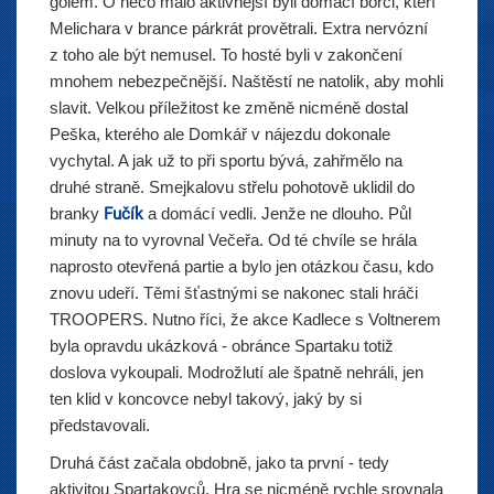
gólem. O něco málo aktivnější byli domácí borci, kteří
Melichara v brance párkrát provětrali. Extra nervózní
z toho ale být nemusel. To hosté byli v zakončení
mnohem nebezpečnější. Naštěstí ne natolik, aby mohli
slavit. Velkou příležitost ke změně nicméně dostal
Peška, kterého ale Domkář v nájezdu dokonale
vychytal. A jak už to při sportu bývá, zahřmělo na
druhé straně. Smejkalovu střelu pohotově uklidil do
branky
Fučík
a domácí vedli. Jenže ne dlouho. Půl
minuty na to vyrovnal Večeřa. Od té chvíle se hrála
naprosto otevřená partie a bylo jen otázkou času, kdo
znovu udeří. Těmi šťastnými se nakonec stali hráči
TROOPERS. Nutno říci, že akce Kadlece s Voltnerem
byla opravdu ukázková - obránce Spartaku totiž
doslova vykoupali. Modrožlutí ale špatně nehráli, jen
ten klid v koncovce nebyl takový, jaký by si
představovali.
Druhá část začala obdobně, jako ta první - tedy
aktivitou Spartakovců. Hra se nicméně rychle srovnala