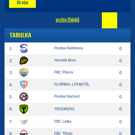
čti více
archiv článků
TABULKA
1.
Florbal Pelhřimov
0
2.
Hornets Brno
0
3.
FBC Přerov
0
4.
FLORBAL LITOMYŠL
0
5.
Florbal Náchod
0
6.
0
TROOPERS
7.
FBC Letka
0
8.
FBC Třinec
0