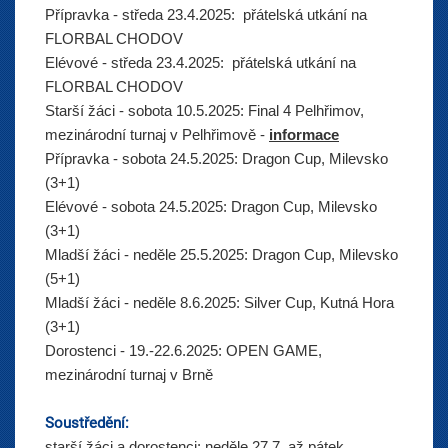
Přípravka
 - 
středa 23.4.2025:
přátelská utkání na
FLORBAL CHODOV
Elévové
 - 
středa 23.4.2025:
přátelská utkání na
FLORBAL CHODOV
Starší žáci
 - 
sobota 10.5.2025:
Final 4 Pelhřimov,
mezinárodní turnaj v Pelhřimově -
informace
Přípravka
 - 
sobota 24.5.2025:
Dragon Cup, Milevsko
(3+1)
Elévové
 - 
sobota 24.5.2025:
Dragon Cup, Milevsko
(3+1)
Mladší žáci
 - 
neděle 25.5.2025:
Dragon Cup, Milevsko
(5+1)
Mladší žáci
 - 
neděle 8.6.2025:
Silver Cup, Kutná Hora
(3+1)
Dorostenci
 - 
19.-22.6.2025:
OPEN GAME,
mezinárodní turnaj v Brně
Soustředění:
starší žáci a dorostenci: neděle 27.7. až pátek