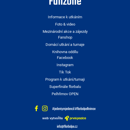
Fanzone
Informace k utkáním
Foto & video
Mezinárodní akce a zájezdy
Fanshop
Domácí utkání a turnaje
Knihovna oddílu
Facebook
Instagram
Tik Tok
Program k utkání/turnaji
Superfinále florbalu
Pelhřimov OPEN
#jedentymjedencil #florbalpelhrimov
web vytvořila
info@florbalpe.cz