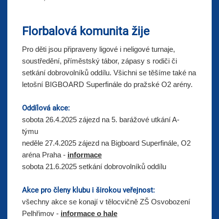
Florbalová komunita žije
Pro děti jsou připraveny ligové i neligové turnaje,
soustředění, příměstský tábor, zápasy s rodiči či
setkání dobrovolníků oddílu. Všichni se těšíme také na
letošní BIGBOARD Superfinále do pražské O2 arény.
Oddílová akce:
sobota 26.4.2025 zájezd na 5. barážové utkání A-
týmu
neděle 27.4.2025
zájezd na Bigboard Superfinále, O2
aréna Praha -
informace
sobota 21.6.2025
setkání dobrovolníků oddílu
Akce pro členy klubu i širokou veřejnost:
všechny akce se konají v tělocvičně ZŠ Osvobození
Pelhřimov -
informace o hale