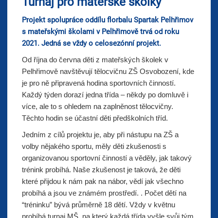
Turnaj pro mateřské školky
Projekt spolupráce oddílu florbalu Spartak Pelhřimov
s mateřskými školami v Pelhřimově trvá od roku
2021. Jedná se vždy o celosezónní projekt.
Od října do června děti z mateřských školek v
Pelhřimově navštěvují tělocvičnu ZŠ Osvobození, kde
je pro ně připravená hodina sportovních činností.
Každý týden dorazí jedna třída – někdy po domluvě i
více, ale to s ohledem na zaplněnost tělocvičny.
Těchto hodin se účastní děti předškolních tříd.
Jedním z cílů projektu je, aby při nástupu na ZŠ a
volby nějakého sportu, měly děti zkušenosti s
organizovanou sportovní činností a věděly, jak takový
trénink probíhá. Naše zkušenost je taková, že děti
které přijdou k nám pak na nábor, vědí jak všechno
probíhá a jsou ve známém prostředí. . Počet dětí na
“tréninku” bývá průměrně 18 dětí. Vždy v květnu
probíhá turnaj MŠ, na který každá třída vyšle svůj tým