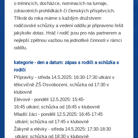
o trénincích, docházce, nominacích na turnaje,
zdravotních prohlídkách či členských příspěvcích.
Třikrát do roka máme s každým družstvem
rodičovské schůzky a vedení oddílu je připraveno řešit
jakýkoliv dotaz. Hráč i rodič jsou pro nás partnerem a
nejlepší zpětnou vazbou na jednotlivé činnosti v rámci
oddílu.
kategorie
 - den a 
datum: zápas s rodiči
 a 
schůzka s
rodiči
Přípravky -
středa 14.5.2025:
16:30-17:30 utkání v
tělocvičně ZŠ Osvobození, schůzka
od 17:30 v
klubovně
Elévové
 - 
pondělí 12.5.2025:
15:45-
16:45
utkání; schůzka 
od 16:45 v klubovně
Mladší žáci
 - 
pondělí 12.5.2025:
16:45-17:45
 utkání; schůzka 
od 17:45 v klubovně
Žákyně a elévky -
středa 14.5.2025:
17:30-18:30
 utkání; schůzka 
od 18:30 v klubovně