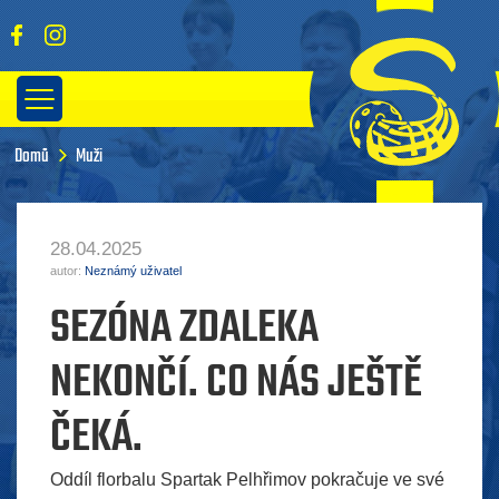
Domů
Muži
28.04.2025
autor:
Neznámý uživatel
SEZÓNA ZDALEKA
NEKONČÍ. CO NÁS JEŠTĚ
ČEKÁ.
Oddíl florbalu Spartak Pelhřimov pokračuje ve své