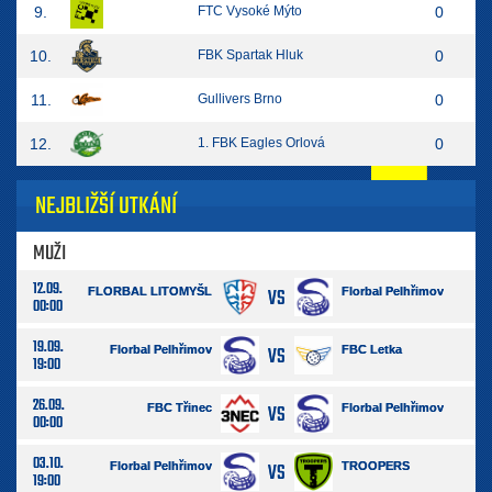
9.
FTC Vysoké Mýto
0
10.
FBK Spartak Hluk
0
11.
Gullivers Brno
0
12.
1. FBK Eagles Orlová
0
NEJBLIŽŠÍ UTKÁNÍ
MUŽI
12.09.
VS
FLORBAL LITOMYŠL
Florbal Pelhřimov
00:00
19.09.
VS
Florbal Pelhřimov
FBC Letka
19:00
26.09.
VS
FBC Třinec
Florbal Pelhřimov
00:00
03.10.
VS
Florbal Pelhřimov
TROOPERS
19:00