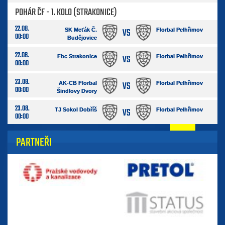
POHÁR ČF - 1. KOLO (STRAKONICE)
22.08.
VS
SK Meťák Č.
Florbal Pelhřimov
00:00
Budějovice
22.08.
VS
Fbc Strakonice
Florbal Pelhřimov
00:00
23.08.
VS
AK-CB Florbal
Florbal Pelhřimov
00:00
Šindlovy Dvory
23.08.
VS
TJ Sokol Dobříš
Florbal Pelhřimov
00:00
PARTNEŘI