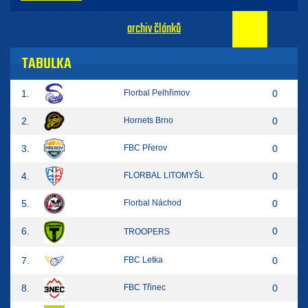
archiv článků
TABULKA
1.
Florbal Pelhřimov
0
2.
Hornets Brno
0
3.
FBC Přerov
0
4.
FLORBAL LITOMYŠL
0
5.
Florbal Náchod
0
6.
0
TROOPERS
7.
FBC Letka
0
8.
FBC Třinec
0