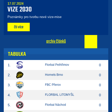
17.07.2024
VIZE 2030
Poznámky pro tvorbu nové vize-mise
čti více
archiv článků
TABULKA
1.
Florbal Pelhřimov
0
2.
Hornets Brno
0
3.
FBC Přerov
0
4.
FLORBAL LITOMYŠL
0
5.
Florbal Náchod
0