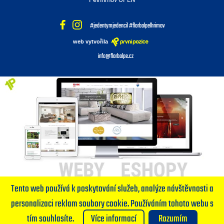
#jedentymjedencil #florbalpelhrimov
web vytvořila
info@florbalpe.cz
Tento web používá k poskytování služeb, analýze návštěvnosti a
personalizaci reklam soubory cookie. Používáním tohoto webu s
tím souhlasíte.
Více informací
Rozumím