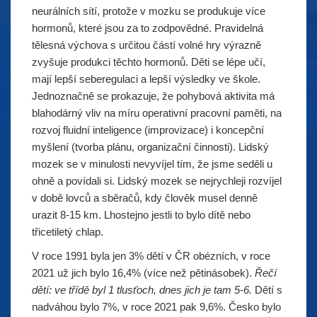
neurálních sítí, protože v mozku se produkuje více
hormonů, které jsou za to zodpovědné. Pravidelná
tělesná výchova s určitou částí volné hry výrazně
zvyšuje produkci těchto hormonů. Děti se lépe učí,
mají lepší seberegulaci a lepší výsledky ve škole.
Jednoznačně se prokazuje, že pohybová aktivita má
blahodárný vliv na míru operativní pracovní paměti, na
rozvoj fluidní inteligence (improvizace) i koncepční
myšlení (tvorba plánu, organizační činnosti). Lidský
mozek se v minulosti nevyvíjel tím, že jsme seděli u
ohně a povídali si. Lidský mozek se nejrychleji rozvíjel
v době lovců a sběračů, kdy člověk musel denně
urazit 8-15 km. Lhostejno jestli to bylo dítě nebo
třicetiletý chlap.
V roce 1991 byla jen 3% dětí v ČR obézních, v roce
2021 už jich bylo 16,4% (více než pětinásobek).
Řečí
dětí: ve třídě byl 1 tlusťoch, dnes jich je tam 5-6.
Dětí s
nadváhou bylo 7%, v roce 2021 pak 9,6%. Česko bylo