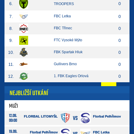
6.
0
TROOPERS
7.
FBC Letka
0
8.
FBC Třinec
0
9.
FTC Vysoké Mýto
0
10.
FBK Spartak Hluk
0
11.
Gullivers Brno
0
12.
1. FBK Eagles Orlová
0
NEJBLIŽŠÍ UTKÁNÍ
MUŽI
12.09.
VS
FLORBAL LITOMYŠL
Florbal Pelhřimov
00:00
19.09.
Florbal Pelhřimov
FBC Letka