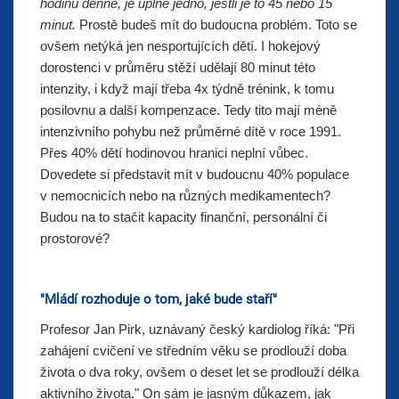
hodinu denně, je úplně jedno, jestli je to 45 nebo 15
minut.
Prostě budeš mít do budoucna problém. Toto se
ovšem netýká jen nesportujících dětí. I hokejový
dorostenci v průměru stěží udělají 80 minut této
intenzity, i když mají třeba 4x týdně trénink, k tomu
posilovnu a další kompenzace. Tedy tito mají méně
intenzivního pohybu než průměrné dítě v roce 1991.
Přes 40% dětí hodinovou hranici neplní vůbec.
Dovedete si představit mít v budoucnu 40% populace
v nemocnicích nebo na různých medikamentech?
Budou na to stačit kapacity finanční, personální či
prostorové?
"Mládí rozhoduje o tom, jaké bude staří"
Profesor Jan Pirk, uznávaný český kardiolog říká: "Při
zahájení cvičení ve středním věku se prodlouží doba
života o dva roky, ovšem o deset let se prodlouží délka
aktivního života." On sám je jasným důkazem, jak