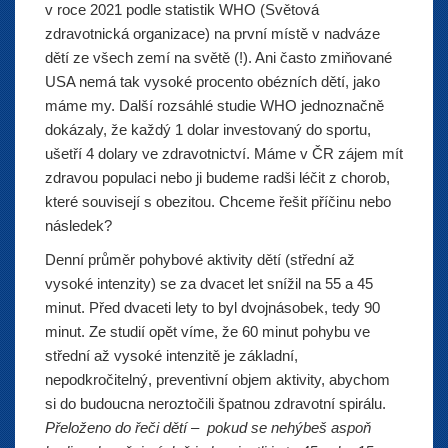
v roce 2021 podle statistik WHO (Světová
zdravotnická organizace) na první místě v nadváze
dětí ze všech zemí na světě (!). Ani často zmiňované
USA nemá tak vysoké procento obézních dětí, jako
máme my. Další rozsáhlé studie WHO jednoznačně
dokázaly, že každý 1 dolar investovaný do sportu,
ušetří 4 dolary ve zdravotnictví. Máme v ČR zájem mít
zdravou populaci nebo ji budeme radši léčit z chorob,
které souvisejí s obezitou. Chceme řešit příčinu nebo
následek?
Denní průměr pohybové aktivity dětí (střední až
vysoké intenzity) se za dvacet let snížil na 55 a 45
minut. Před dvaceti lety to byl dvojnásobek, tedy 90
minut. Ze studií opět víme, že 60 minut pohybu ve
střední až vysoké intenzitě je základní,
nepodkročitelný, preventivní objem aktivity, abychom
si do budoucna neroztočili špatnou zdravotní spirálu.
Přeloženo do řeči dětí – pokud se nehýbeš aspoň