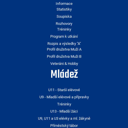
Informace
Statistiky
Soupiska
Rozhovory
Tréninky
Program k utkání
Rozpis a výsledky "A"
Profil družstva Muži A
Profil družstva Muži B
Veteráni & Hobby
Mládež
U11 - Starší elévové
U9 - Mladší elévové a přípravky
Tréninky
U13 - Mladší žáci
U9, U11 a U3 elévky a ml. žákyně
Příměstský tábor