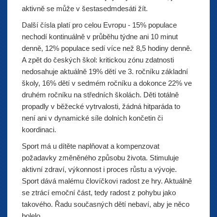
aktivně se může v šestasedmdesáti žít.
Další čísla platí pro celou Evropu - 15% populace
nechodí kontinuálně v průběhu týdne ani 10 minut
denně, 12% populace sedí více než 8,5 hodiny denně.
A zpět do českých škol: kritickou zónu zdatnosti
nedosahuje aktuálně 19% dětí ve 3. ročníku základní
školy, 16% dětí v sedmém ročníku a dokonce 22% ve
druhém ročníku na středních školách. Děti totálně
propadly v běžecké vytrvalosti, žádná hitparáda to
není ani v dynamické síle dolních končetin či
koordinaci.
Sport má u dítěte naplňovat a kompenzovat
požadavky změněného způsobu života. Stimuluje
aktivní zdraví, výkonnost i proces růstu a vývoje.
Sport dává malému človíčkovi radost ze hry. Aktuálně
se ztrácí emoční část, tedy radost z pohybu jako
takového. Řadu současných dětí nebaví, aby je něco
bolelo.