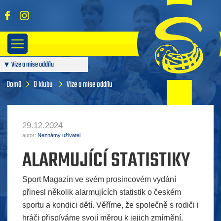
Vize a mise oddílu
Články pro rodiče a trenéry
Domů
O klubu
Vize a mise oddílu
29.12.2024
autor:
Neznámý uživatel
ALARMUJÍCÍ STATISTIKY
Sport Magazín ve svém prosincovém vydání
přinesl několik alarmujících statistik o českém
sportu a kondici dětí. Věříme, že společně s rodiči i
hráči přispíváme svojí měrou k jejich zmírnění.