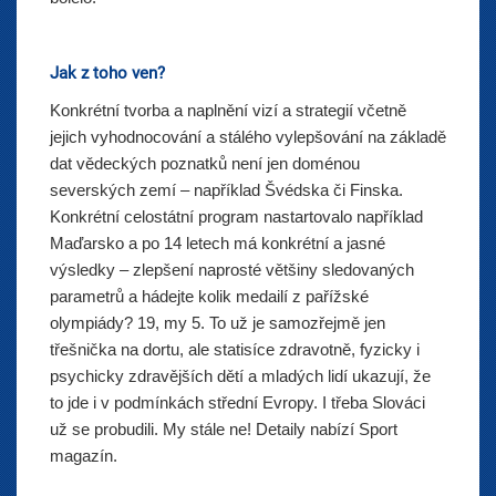
Jak z toho ven?
Konkrétní tvorba a naplnění vizí a strategií včetně
jejich vyhodnocování a stálého vylepšování na základě
dat vědeckých poznatků není jen doménou
severských zemí – například Švédska či Finska.
Konkrétní celostátní program nastartovalo například
Maďarsko a po 14 letech má konkrétní a jasné
výsledky – zlepšení naprosté většiny sledovaných
parametrů a hádejte kolik medailí z pařížské
olympiády? 19, my 5. To už je samozřejmě jen
třešnička na dortu, ale statisíce zdravotně, fyzicky i
psychicky zdravějších dětí a mladých lidí ukazují, že
to jde i v podmínkách střední Evropy. I třeba Slováci
už se probudili. My stále ne! Detaily nabízí Sport
magazín.