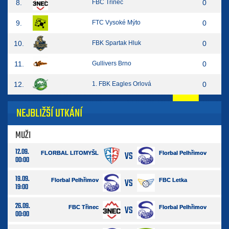
8.
FBC Třinec
0
9.
FTC Vysoké Mýto
0
10.
FBK Spartak Hluk
0
11.
Gullivers Brno
0
12.
1. FBK Eagles Orlová
0
NEJBLIŽŠÍ UTKÁNÍ
MUŽI
12.09.
VS
FLORBAL LITOMYŠL
Florbal Pelhřimov
00:00
19.09.
VS
Florbal Pelhřimov
FBC Letka
19:00
26.09.
VS
FBC Třinec
Florbal Pelhřimov
00:00