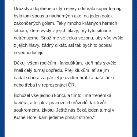
Družstvo doplněné o čtyři elévy odehrálo super turnaj,
bylo tam spoustu nádherných akcí na jeden dotek
zakončených gólem. Taky mnoho krásných herních
situací, které vyšly z jejich hlavy, my tyto situace
netrénujeme. Snažíme se celou sezonu, aby vše vyšlo
z jejich hlavy, žádný diktát, asi tak bych to popsal
nejjednodušeji.
Děkuji všem rodičům i fanouškům, kteří nás skvěle
hnali celý turnaj dopředu. Přeji klukům, ať se jim i
nadále daří a za pár let je uvidím hrát za naše áčko
nebo třeba i v reprezentaci ČR.
Bohužel vše jednou končí, a tímto i má trenérská
kariéra, a to jak z pracovních důvodů, tak kvůli
soukromému životu. Ještě nás čeká jeden turnaj v
Kutné Hoře, kam jedeme obhájit stříbro.“