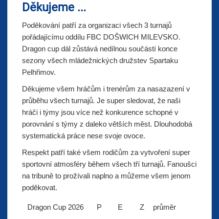
Děkujeme ...
Poděkování patří za organizaci všech 3 turnajů
pořádajícímu oddílu FBC DOŠWICH MILEVSKO.
Dragon cup dál zůstává nedílnou součástí konce
sezony všech mládežnických družstev Spartaku
Pelhřimov.
Děkujeme všem hráčům i trenérům za nasazazení v
průběhu všech turnajů. Je super sledovat, že naši
hráči i týmy jsou více než konkurence schopné v
porovnání s týmy z daleko větších měst. Dlouhodobá
systematická práce nese svoje ovoce.
Respekt patří také všem rodičům za vytvoření super
sportovní atmosféry během všech tří turnajů. Fanoušci
na tribuně to prožívali naplno a můžeme všem jenom
poděkovat.
Dragon Cup 2026
P
E
Z
průměr