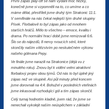
První zápas play-off se nám vydařil moc hezky,
konečně jsme si vzpomněli na to, co umíme a co
máme dělat, přestříleli jsme druhý tým Strakonic 11:1.
V semifinále na nás čekal nejlepší tým druhé skupiny
Písek. Florbalově to byl zápas jako od mnohem
starších hráčů. Mělo to všechno – emoce, kvalitu i
drama. Po normální hrací době jsme remizovali 6:6.
Šlo se do nájezdů, 8 nervy rvoucích sérií, které
skončily naším vítězstvím po neskutečném výkonu
našeho gólmana Pepy.
Ve finále jsme narazili na Strakonice (déjà vu z
minulého roku). Znovu byl k vidění velmi atraktivní
florbalový projev obou týmů. Od nás to byl úplně jiný
zápas než ve skupině. Asi půl minuty před koncem
jsme dorovnali na 4:4. Bohužel v posledních vteřinách
jsme inkasovali rozhodující gól a tím zápas skončil.
Celý turnaj hodnotím kladně, jsem rád, že jsme se
nenechali vykolejit naším neúspěchem v základní