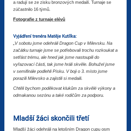
a radují se ze zisku bronzových medailí. Turnaje se
zúčastnilo 16 týmů.
Fotografie z turnaje elévů
Vyjádření trenéra Matěje Kutílka:
„V sobotu jsme odehráli Dragon Cup v Milevsku. Na
začátku turnaje jsme se potřebovali trochu rozkoukat a
setřást trému, ale hned jak jsme nastoupili do
vyřazovací části, tak jsme hráli skvěle. Bohužel jsme
v semifinále podlehli Písku. V boji o 3. místo jsme
porazili Milevsko a zajistili si medaili.
Chtěli bychom poděkovat klukům za skvělé výkony a
odmakanou sezónu a také rodičům za podporu.
Mladší žáci skončili třetí
Mladší žáci odehráli na letošním Dragon cupu osm