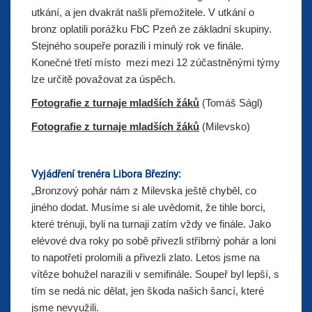
utkání, a jen dvakrát našli přemožitele. V utkání o
bronz oplatili porážku FbC Pzeň ze základní skupiny.
Stejného soupeře porazili i minulý rok ve finále.
Konečné třetí místo mezi mezi 12 zúčastněnými týmy
lze určitě považovat za úspěch.
Fotografie z turnaje mladších žáků
(Tomáš Ságl)
Fotografie z turnaje mladších žáků
(Milevsko)
Vyjádření trenéra Libora Březiny:
„Bronzový pohár nám z Milevska ještě chyběl, co
jiného dodat. Musíme si ale uvědomit, že tihle borci,
které trénuji, byli na turnaji zatím vždy ve finále. Jako
elévové dva roky po sobě přivezli stříbrný pohár a loni
to napotřetí prolomili a přivezli zlato. Letos jsme na
vítěze bohužel narazili v semifinále. Soupeř byl lepší, s
tím se nedá nic dělat, jen škoda našich šancí, které
jsme nevyužili.