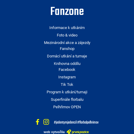
Fanzone
Informace k utkáním
Foto & video
Mezinárodní akce a zájezdy
Fanshop
Domácí utkání a turnaje
Knihovna oddílu
Facebook
Instagram
Tik Tok
Program k utkání/turnaji
Superfinále florbalu
Pelhřimov OPEN
#jedentymjedencil #florbalpelhrimov
web vytvořila