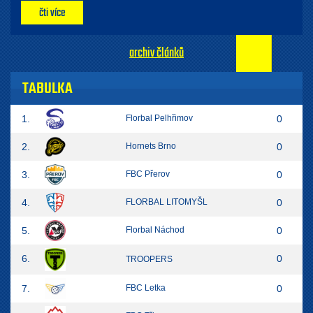
čti více
archiv článků
TABULKA
1.
Florbal Pelhřimov
0
2.
Hornets Brno
0
3.
FBC Přerov
0
4.
FLORBAL LITOMYŠL
0
5.
Florbal Náchod
0
6.
0
TROOPERS
7.
FBC Letka
0