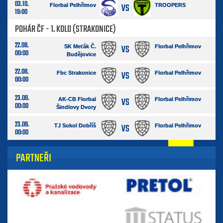
03.10.
VS
Florbal Pelhřimov
TROOPERS
19:00
POHÁR ČF - 1. KOLO (STRAKONICE)
22.08.
VS
SK Meťák Č.
Florbal Pelhřimov
00:00
Budějovice
22.08.
VS
Fbc Strakonice
Florbal Pelhřimov
00:00
23.08.
VS
AK-CB Florbal
Florbal Pelhřimov
00:00
Šindlovy Dvory
23.08.
VS
TJ Sokol Dobříš
Florbal Pelhřimov
00:00
PARTNEŘI