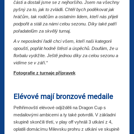
části a dostali jsme se z nejhoršího. Jsem na všechny
pyšný za to, jak to zvládli. Chtěl bych poděkovat jak
hráčům, tak rodičům a ostatním lidem, kteří nás přijeli
podpořit a stáli za námi celou sezonu. Díky také patří
pořadatelům za skvělý turnaj.
A v neposlední řadě chci všem, kteří naši kategorii
opouští, popřát hodně štěstí a úspěchů. Doufám, že u
florbalu vydržíte. Ještě jednou díky za celou sezonu a
vidíme se v září.“
Fotografie z turnaje přípravek
Elévové mají bronzové medaile
Pelhřimovští elévové odjížděli na Dragon Cup s
medailovými ambicemi a ty také potvrdili. V základní
skupině skončili třetí, v play off vyhráli 3 utkání z 4,
oplatili domácímu Milevsku prohru z utkání ve skupině