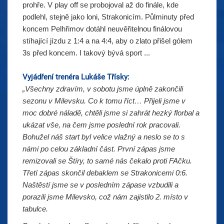
prohře. V play off se probojoval až do finále, kde
podlehl, stejně jako loni, Strakonicím. Půlminuty před
koncem Pelhřimov dotáhl neuvěřitelnou finálovou
stíhající jízdu z 1:4 a na 4:4, aby o zlato přišel gólem
3s před koncem. I takový bývá sport ...
Vyjádření trenéra Lukáše Třísky:
„Všechny zdravím, v sobotu jsme úplně zakončili
sezonu v Milevsku. Co k tomu říct… Přijeli jsme v
moc dobré náladě, chtěli jsme si zahrát hezký florbal a
ukázat vše, na čem jsme poslední rok pracovali.
Bohužel náš start byl velice vlažný a neslo se to s
námi po celou základní část. První zápas jsme
remizovali se Štíry, to samé nás čekalo proti FAčku.
Třetí zápas skončil debaklem se Strakonicemi 0:6.
Naštěstí jsme se v posledním zápase vzbudili a
porazili jsme Milevsko, což nám zajistilo 2. místo v
tabulce.