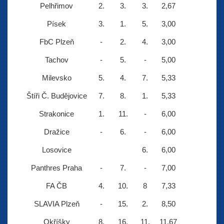
Pelhřimov
2.
3.
3.
2,67
Písek
3.
1.
5.
3,00
FbC Plzeň
-
2.
4.
3,00
Tachov
-
5.
-
5,00
Milevsko
5.
4.
7.
5,33
Štíři Č. Budějovice
7.
8.
1.
5,33
Strakonice
1.
11.
-
6,00
Dražice
-
6.
-
6,00
Losovice
6.
6,00
Panthres Praha
-
7.
-
7,00
FA ČB
4.
10.
8
7,33
SLAVIA Plzeň
-
15.
2.
8,50
Okříšky
8.
16.
11.
11,67