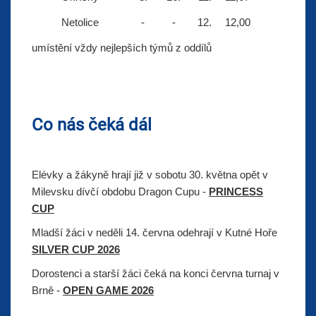
Netolice
-
-
12.
12,00
umístění vždy nejlepších týmů z oddílů
Co nás čeká dál
Elévky a žákyně hrají již v sobotu 30. května opět v
Milevsku dívčí obdobu Dragon Cupu -
PRINCESS
CUP
Mladší žáci v neděli 14. června odehrají v Kutné Hoře
SILVER CUP 2026
Dorostenci a starší žáci čeká na konci června turnaj v
Brně -
OPEN GAME 2026