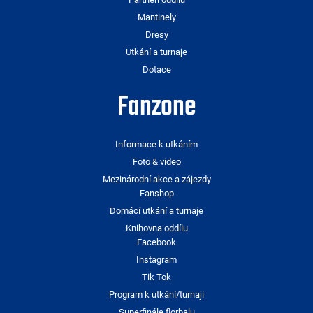
Mantinely
Dresy
Utkání a turnaje
Dotace
Fanzone
Informace k utkáním
Foto & video
Mezinárodní akce a zájezdy
Fanshop
Domácí utkání a turnaje
Knihovna oddílu
Facebook
Instagram
Tik Tok
Program k utkání/turnaji
Superfinále florbalu