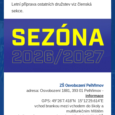
Letní příprava ostatních družstev viz členská
sekce.
ZŠ Osvobození Pelhřimov
adresa: Osvobození 1881, 393 01 Pelhřimov -
informace
GPS: 49°26'7.418"N 15°12'29.614"E
vchod brankou mezi vchodem do školy a
multifunkčním hřištěm