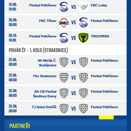
19.09.
VS
Florbal Pelhřimov
FBC Letka
19:00
26.09.
VS
FBC Třinec
Florbal Pelhřimov
00:00
03.10.
VS
Florbal Pelhřimov
TROOPERS
19:00
POHÁR ČF - 1. KOLO (STRAKONICE)
22.08.
VS
SK Meťák Č.
Florbal Pelhřimov
00:00
Budějovice
22.08.
VS
Fbc Strakonice
Florbal Pelhřimov
00:00
23.08.
VS
AK-CB Florbal
Florbal Pelhřimov
00:00
Šindlovy Dvory
23.08.
VS
TJ Sokol Dobříš
Florbal Pelhřimov
00:00
PARTNEŘI