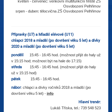
květen - červenec: venkovní multifunkční hřiště
ZŠ
Osvobození Pelhřimov
srpen - duben: tělocvična ZŠ Osvobození Pelhřimov
Přípravky (U7) a Mladší elévové (U11)
chlapci 2018 a mladší (po dovršení věku 5 let) a dívky
2020 a mladší (po dovršení věku 5 let)
pondělí
15:45 - 16:45 hod. (možnost přijít do haly už
v 15:15 hod; možnost být na hale do 17:15)
středa
15:45 - 16:45 hod.
(možnost přijít do haly
už v 15:15 hod)
pátek
15:45 - 16:45 hod.
nábor
: chlapci a dívky ročníků 2018 a mladší (po
dovršení věku 5 let) -
info
Hlavní trenér:
Lukáš Tříska, tel.: 739 548 523