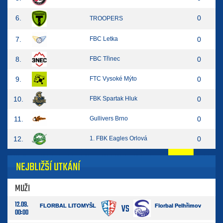
6.
0
TROOPERS
7.
FBC Letka
0
8.
FBC Třinec
0
9.
FTC Vysoké Mýto
0
10.
FBK Spartak Hluk
0
11.
Gullivers Brno
0
12.
1. FBK Eagles Orlová
0
NEJBLIŽŠÍ UTKÁNÍ
MUŽI
12.09.
VS
FLORBAL LITOMYŠL
Florbal Pelhřimov
00:00