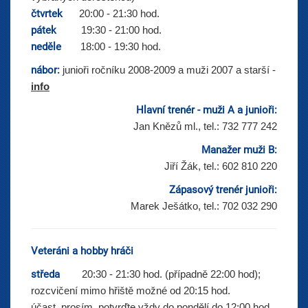
čtvrtek
20:00 - 21:30 hod.
pátek
19:30 - 21:00 hod.
neděle
18:00 - 19:30 hod.
nábor:
junioři ročníku 2008-2009 a muži 2007 a starší -
info
Hlavní trenér - muži A a junioři:
Jan Knězů ml., tel.: 732 777 242
Manažer muži B:
Jiří Žák, tel.: 602 810 220
Zápasový trenér junioři:
Marek Ješátko, tel.: 702 032 290
Veteráni a hobby hráči
středa
20:30 - 21:30 hod. (případně 22:00 hod);
rozcvičení mimo hřiště možné od 20:15 hod.
účast, prosím, potvrďte vždy do pondělí do 12:00 hod