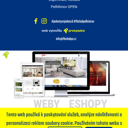
Pelhřimov OPEN
#jedentymjedencil #florbalpelhrimov
web vytvořila
info@florbalpe.cz
Tento web používá k poskytování služeb, analýze návštěvnosti a
personalizaci reklam soubory cookie. Používáním tohoto webu s