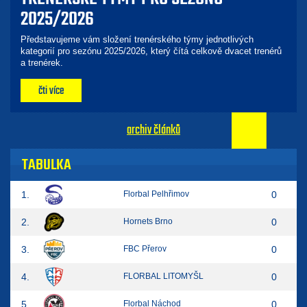
2025/2026
Představujeme vám složení trenérského týmy jednotlivých
kategorií pro sezónu 2025/2026, který čítá celkově dvacet trenérů
a trenérek.
čti více
archiv článků
TABULKA
1.
Florbal Pelhřimov
0
2.
Hornets Brno
0
3.
FBC Přerov
0
4.
FLORBAL LITOMYŠL
0
5.
Florbal Náchod
0