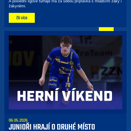
A poslední ligové turnaje má za sebou přípravka s mladšími žáky i
žákyněmi.
čti více
06.05.2026
JUNIOŘI HRAJÍ O DRUHÉ MÍSTO