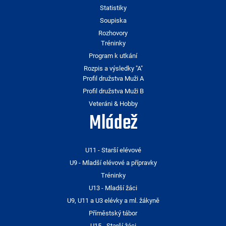
Statistiky
Soupiska
Rozhovory
Tréninky
Program k utkání
Rozpis a výsledky "A"
Profil družstva Muži A
Profil družstva Muži B
Veteráni & Hobby
Mládež
U11 - Starší elévové
U9 - Mladší elévové a přípravky
Tréninky
U13 - Mladší žáci
U9, U11 a U3 elévky a ml. žákyně
Příměstský tábor
U15 - Starší žáci