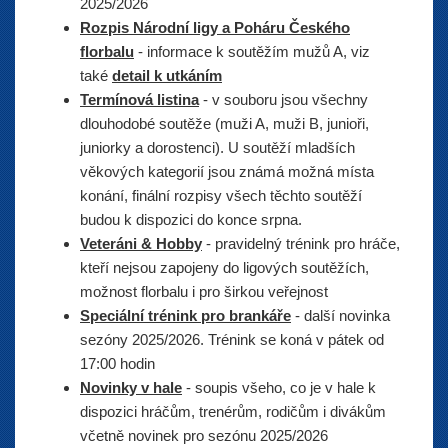
2025/2026
Rozpis Národní ligy a Poháru Českého
florbalu
- informace k soutěžím mužů A, viz
také
detail k utkáním
Termínová listina
- v souboru jsou všechny
dlouhodobé soutěže (muži A, muži B, junioři,
juniorky a dorostenci). U soutěží mladších
věkových kategorií jsou známá možná místa
konání, finální rozpisy všech těchto soutěží
budou k dispozici do konce srpna.
Veteráni & Hobby
- pravidelný trénink pro hráče,
kteří nejsou zapojeny do ligových soutěžích,
možnost florbalu i pro širkou veřejnost
Speciální trénink pro brankáře
- další novinka
sezóny 2025/2026. Trénink se koná v pátek od
17:00 hodin
Novinky v hale
- soupis všeho, co je v hale k
dispozici hráčům, trenérům, rodičům i divákům
včetně novinek pro sezónu 2025/2026