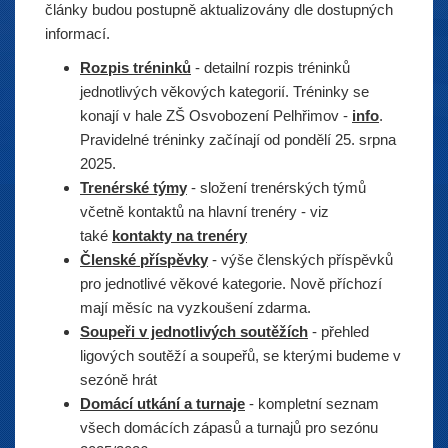
články budou postupně aktualizovány dle dostupných
informací.
Rozpis tréninků
- detailní rozpis tréninků
jednotlivých věkových kategorií. Tréninky se
konají v hale ZŠ Osvobození Pelhřimov -
info
.
Pravidelné tréninky začínají od pondělí 25. srpna
2025.
Trenérské týmy
- složení trenérských týmů
včetně kontaktů na hlavní trenéry - viz
také
kontakty na trenéry
Členské příspěvky
- výše členských příspěvků
pro jednotlivé věkové kategorie. Nově příchozí
mají měsíc na vyzkoušení zdarma.
Soupeři v jednotlivých soutěžích
- přehled
ligových soutěží a soupeřů, se kterými budeme v
sezóně hrát
Domácí utkání a turnaje
- kompletní seznam
všech domácích zápasů a turnajů pro sezónu