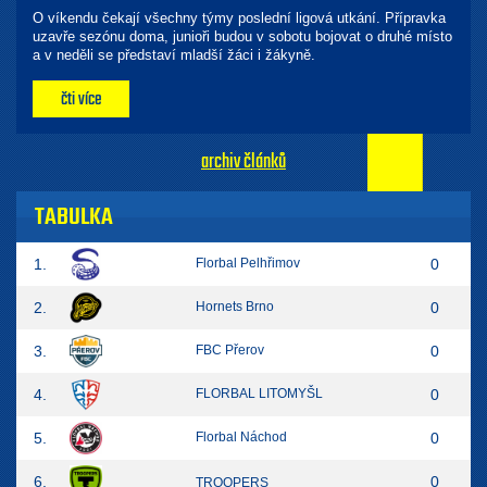
O víkendu čekají všechny týmy poslední ligová utkání. Přípravka
uzavře sezónu doma, junioři budou v sobotu bojovat o druhé místo
a v neděli se představí mladší žáci i žákyně.
čti více
archiv článků
TABULKA
1.
Florbal Pelhřimov
0
2.
Hornets Brno
0
3.
FBC Přerov
0
4.
FLORBAL LITOMYŠL
0
5.
Florbal Náchod
0
6.
0
TROOPERS