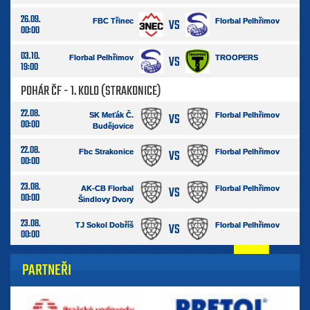
26.09.
VS
FBC Třinec
Florbal Pelhřimov
00:00
03.10.
VS
Florbal Pelhřimov
TROOPERS
19:00
POHÁR ČF - 1. KOLO (STRAKONICE)
22.08.
VS
SK Meťák Č.
Florbal Pelhřimov
00:00
Budějovice
22.08.
VS
Fbc Strakonice
Florbal Pelhřimov
00:00
23.08.
VS
AK-CB Florbal
Florbal Pelhřimov
00:00
Šindlovy Dvory
23.08.
VS
TJ Sokol Dobříš
Florbal Pelhřimov
00:00
PARTNEŘI