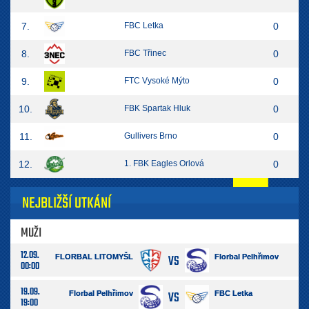
7.
FBC Letka
0
8.
FBC Třinec
0
9.
FTC Vysoké Mýto
0
10.
FBK Spartak Hluk
0
11.
Gullivers Brno
0
12.
1. FBK Eagles Orlová
0
NEJBLIŽŠÍ UTKÁNÍ
MUŽI
12.09.
VS
FLORBAL LITOMYŠL
Florbal Pelhřimov
00:00
19.09.
VS
Florbal Pelhřimov
FBC Letka
19:00