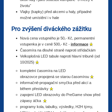
životu"
Vlajky (kapky) před akcemi u haly, případné
možné umístění i v hale
Pro zvýšení diváckého zážitku
Nová cena vstupného je 50,- Kč, permanentní
vstupenka je v ceně 500,- Kč -
informace
Časomíra na dlouhé straně naproti střídačkám
Velkoplošná LED tabule naproti hlavní tribuně (od
10/2025)
kompletní časomíra na LED
obrazovce propojená se starou časomírou
informačně-propagační smyčka před akcí a
během přestávky
zapojení LED obrazovky do PreGame show před
zápasy áčka
programy kola, tabulky, výsledky, H2H týmy,