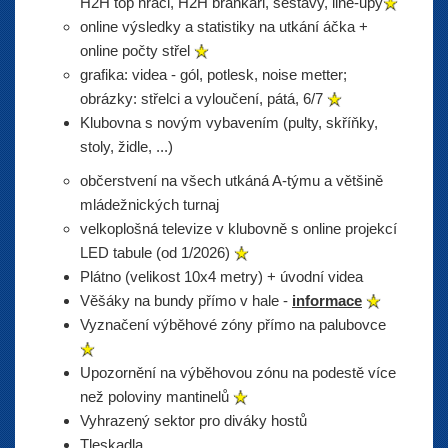
H2H top hráči, H2H brankáři, sestavy, line-upy
online výsledky a statistiky na utkání áčka +
online počty střel
grafika: videa - gól, potlesk, noise metter;
obrázky: střelci a vyloučení, pátá, 6/7
Klubovna s novým vybavením (pulty, skříňky,
stoly, židle, ...)
občerstvení na všech utkáná A-týmu a většině
mládežnických turnaj
velkoplošná televize v klubovně s online projekcí
LED tabule (od 1/2026)
Plátno (velikost 10x4 metry) + úvodní videa
Věšáky na bundy přímo v hale -
informace
Vyznačení výběhové zóny přímo na palubovce
Upozornění na výběhovou zónu na podestě více
než poloviny mantinelů
Vyhrazený sektor pro diváky hostů
Tleskadla