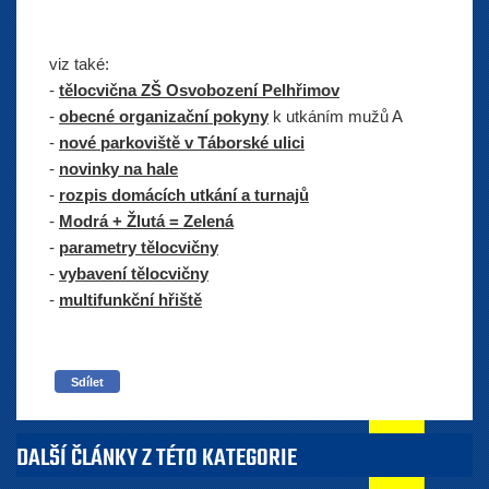
viz také:
-
tělocvična ZŠ Osvobození Pelhřimov
-
obecné organizační pokyny
k utkáním mužů A
-
nové parkoviště v Táborské ulici
-
novinky na hale
-
rozpis domácích utkání a turnajů
-
Modrá + Žlutá = Zelená
-
parametry tělocvičny
-
vybavení tělocvičny
-
multifunkční hřiště
Sdílet
DALŠÍ ČLÁNKY Z TÉTO KATEGORIE