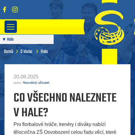
Hala
Domů
O klubu
Hala
20.08.2025
autor:
Neznámý uživatel
CO VŠECHNO NALEZNETE
V HALE?
Pro florbalové hráče, trenéry i diváky nabízí
tělocvična ZŠ Osvobození celou řadu věcí, které