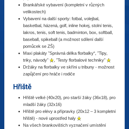
Brankářské vybavení (kompletní v různých
velikostech)
Vybavení na další sporty: fotbal, volejbal,
basketbal, házená, golf, inline hokej, stolní tenis,
lakros, tenis, soft tenis, badminton, box, softball,
baseball, spikeball (a možnost sdílení další
pomůcek se ZŠ)
Maxi plakáty "Správná délka florbalky“, "Tipy,
triky, návody"
, "Testy florbalové techniky"
Držáky na florbalky ve skříni u tribuny - možnost
zapůjčení pro hráče i rodiče
Hřiště
Hřiště velké (40x20), pro starší žáky (36x18), pro
mladší žáky (32x16)
Hřiště pro elévy a přípravky (20x12 – 3 kompletní
hřiště) - nové uprostřed haly
Na všech brankovištích vyznačení umístění