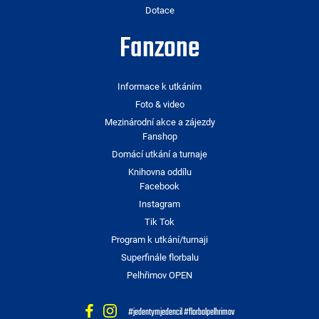
Dotace
Fanzone
Informace k utkáním
Foto & video
Mezinárodní akce a zájezdy
Fanshop
Domácí utkání a turnaje
Knihovna oddílu
Facebook
Instagram
Tik Tok
Program k utkání/turnaji
Superfinále florbalu
Pelhřimov OPEN
#jedentymjedencil #florbalpelhrimov