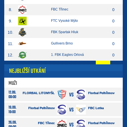
8.
FBC Třinec
0
9.
FTC Vysoké Mýto
0
10.
FBK Spartak Hluk
0
11.
Gullivers Brno
0
12.
1. FBK Eagles Orlová
0
NEJBLIŽŠÍ UTKÁNÍ
MUŽI
12.09.
VS
FLORBAL LITOMYŠL
Florbal Pelhřimov
00:00
19.09.
VS
Florbal Pelhřimov
FBC Letka
19:00
26.09.
VS
FBC Třinec
Florbal Pelhřimov