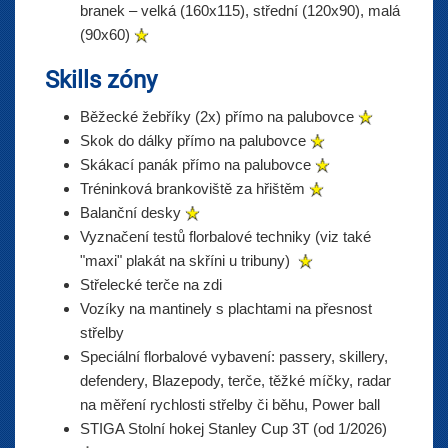
branek – velká (160x115), střední (120x90), malá
(90x60)
Skills zóny
Běžecké žebříky (2x) přímo na palubovce
Skok do dálky přímo na palubovce
Skákací panák přímo na palubovce
Tréninková brankoviště za hřištěm
Balanční desky
Vyznačení testů florbalové techniky (viz také
"maxi" plakát na skříni u tribuny)
Střelecké terče na zdi
Vozíky na mantinely s plachtami na přesnost
střelby
Speciální florbalové vybavení: passery, skillery,
defendery, Blazepody, terče, těžké míčky, radar
na měření rychlosti střelby či běhu, Power ball
STIGA Stolní hokej Stanley Cup 3T (od 1/2026)