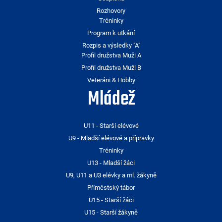
Rozhovory
Tréninky
Program k utkání
Rozpis a výsledky "A"
Profil družstva Muži A
Profil družstva Muži B
Veteráni & Hobby
Mládež
U11 - Starší elévové
U9 - Mladší elévové a přípravky
Tréninky
U13 - Mladší žáci
U9, U11 a U3 elévky a ml. žákyně
Příměstský tábor
U15 - Starší žáci
U15 - Starší žákyně