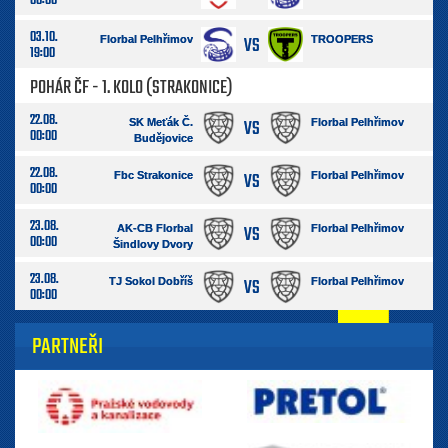
00:00
03.10.
VS
Florbal Pelhřimov
TROOPERS
19:00
POHÁR ČF - 1. KOLO (STRAKONICE)
22.08.
VS
SK Meťák Č.
Florbal Pelhřimov
00:00
Budějovice
22.08.
VS
Fbc Strakonice
Florbal Pelhřimov
00:00
23.08.
VS
AK-CB Florbal
Florbal Pelhřimov
00:00
Šindlovy Dvory
23.08.
VS
TJ Sokol Dobříš
Florbal Pelhřimov
00:00
PARTNEŘI