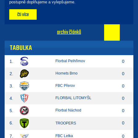
postupně doplňujeme a vylepšujeme.
čti více
archiv článků
TABULKA
1.
Florbal Pelhřimov
0
2.
Hornets Brno
0
3.
FBC Přerov
0
4.
FLORBAL LITOMYŠL
0
5.
Florbal Náchod
0
6.
0
TROOPERS
7.
FBC Letka
0