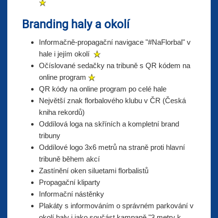
Branding haly a okolí
Informačně-propagační navigace "#NaFlorbal" v
hale i jejím okolí
Očíslované sedačky na tribuně s QR kódem na
online program
QR kódy na online program po celé hale
Největší znak florbalového klubu v ČR (Česká
kniha rekordů)
Oddílová loga na skříních a kompletní brand
tribuny
Oddílové logo 3x6 metrů na straně proti hlavní
tribuně během akcí
Zastínění oken siluetami florbalistů
Propagační kliparty
Informační nástěnky
Plakáty s informováním o správném parkování v
okolí haly i jako součást kampaně "3 metry k