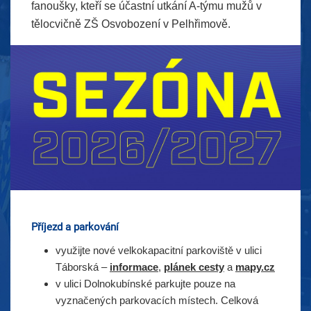
fanoušky, kteří se účastní utkání A-týmu mužů v
tělocvičně ZŠ Osvobození v Pelhřimově.
Příjezd a parkování
využijte nové velkokapacitní parkoviště v ulici
Táborská –
informace
,
plánek cesty
a
mapy.cz
v ulici Dolnokubínské parkujte pouze na
vyznačených parkovacích místech. Celková