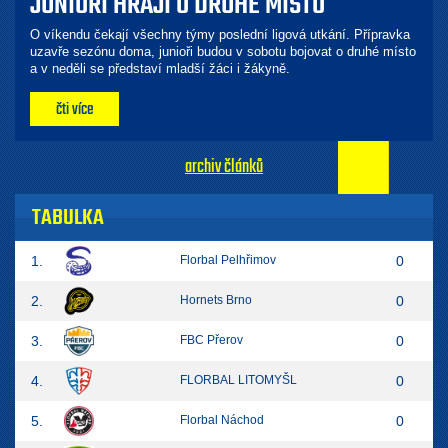
JUNIOŘI HRAJÍ O DRUHÉ MÍSTO
O víkendu čekají všechny týmy poslední ligová utkání. Přípravka
uzavře sezónu doma, junioři budou v sobotu bojovat o druhé místo
a v neděli se představí mladší žáci i žákyně.
čti více
archiv článků
TABULKA
1.
Florbal Pelhřimov
0
2.
Hornets Brno
0
3.
FBC Přerov
0
4.
FLORBAL LITOMYŠL
0
5.
Florbal Náchod
0