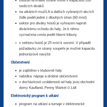
tribuna na krátké straně hřiště s kapacitou 200
sedících diváků
na utkáních mužů A a dalších vybraných akcích
židle podél jedné z dlouhých stran (60 míst)
sektor pro diváky hostů je vyhrazen naproti
diváckému vchodu do haly. Je k němu
vyznačena cesta podél hlavní tribuny
v sektoru hostů je 25 míst k sezení. V případě
požadavku ze strany soupeře je možné kapacitu
jednorázově navýšit
Občerstvení
je zajištěno v klubovně haly
nabídka: nápoje a drobné občerstvení
v docházkové vzdálenosti od haly jsou obchodní
domy Kaufland, Penny Market či Lidl
Elektronický program k utkání
program na utkání a turnaje v elektronické