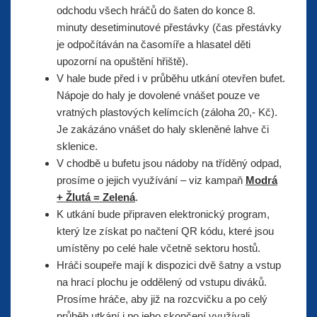
odchodu všech hráčů do šaten do konce 8.
minuty desetiminutové přestávky (čas přestávky
je odpočítáván na časomíře a hlasatel děti
upozorní na opuštění hřiště).
V hale bude před i v průběhu utkání otevřen bufet.
Nápoje do haly je dovolené vnášet pouze ve
vratných plastových kelímcích (záloha 20,- Kč).
Je zakázáno vnášet do haly skleněné lahve či
sklenice.
V chodbě u bufetu jsou nádoby na tříděný odpad,
prosíme o jejich využívání – viz kampaň
Modrá
+ Žlutá = Zelená
.
K utkání bude připraven elektronický program,
který lze získat po načtení QR kódu, které jsou
umístěny po celé hale včetně sektoru hostů.
Hráči soupeře mají k dispozici dvě šatny a vstup
na hrací plochu je oddělený od vstupu diváků.
Prosíme hráče, aby již na rozcvičku a po celý
průběh utkání i po jeho skončení využívali