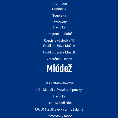
Informace
Statistiky
Soupiska
Rozhovory
Tréninky
Program k utkání
Rozpis a výsledky "A"
Profil družstva Muži A
Profil družstva Muži B
Veteráni & Hobby
Mládež
U11 - Starší elévové
U9 - Mladší elévové a přípravky
Tréninky
U13 - Mladší žáci
U9, U11 a U3 elévky a ml. žákyně
Příměstský tábor