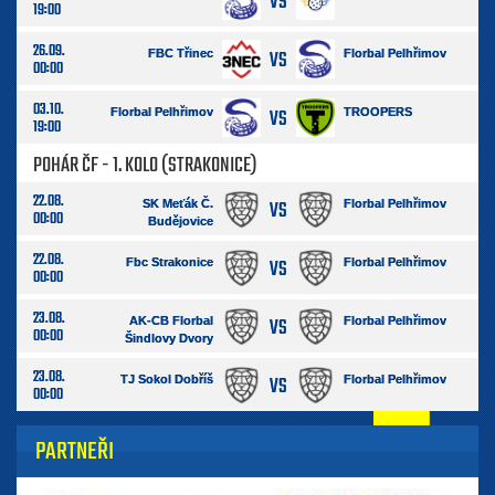
VS
19:00
26.09.
VS
FBC Třinec
Florbal Pelhřimov
00:00
03.10.
VS
Florbal Pelhřimov
TROOPERS
19:00
POHÁR ČF - 1. KOLO (STRAKONICE)
22.08.
VS
SK Meťák Č.
Florbal Pelhřimov
00:00
Budějovice
22.08.
VS
Fbc Strakonice
Florbal Pelhřimov
00:00
23.08.
VS
AK-CB Florbal
Florbal Pelhřimov
00:00
Šindlovy Dvory
23.08.
VS
TJ Sokol Dobříš
Florbal Pelhřimov
00:00
PARTNEŘI