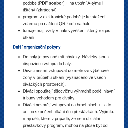
podobě (
PDF soubor
) + na utkání A-týmu i
tištěný (zkrácený)
program v elektronické podobě je ke stažení
zdarma po načtení QR kódu na hale
turnaje mají vždy v hale vyvěšen tištěný rozpis
utkání
Další organizační pokyny
Do haly je povinné mít návleky. Návleky jsou k
dispozici u vstupu do haly.
Diváci nesmí vstupovat do metrové výběhové
zóny v průběhu utkání (vyznačeno ve všech
diváckých prostorech).
Diváci opouštějí tělocvičnu výhradně podél hlavní
tribuny vchodem pro diváky.
Diváci nesmějí vstupovat na hrací plochu – a to
ani po skončení utkání či o přestávkách. Výjimku
mají děti, které v případě, že není oficiální
přestávkový program, mohou na ploše být od