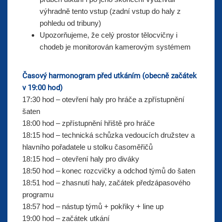
výhradně tento vstup (zadní vstup do haly z
pohledu od tribuny)
Upozorňujeme, že celý prostor tělocvičny i
chodeb je monitorován kamerovým systémem
Časový harmonogram před utkáním (obecně začátek
v 19:00 hod)
17:30 hod – otevření haly pro hráče a zpřístupnění
šaten
18:00 hod – zpřístupnění hřiště pro hráče
18:15 hod – technická schůzka vedoucích družstev a
hlavního pořadatele u stolku časoměřičů
18:15 hod – otevření haly pro diváky
18:50 hod – konec rozcvičky a odchod týmů do šaten
18:51 hod – zhasnutí haly, začátek předzápasového
programu
18:57 hod – nástup týmů + pokřiky + line up
19:00 hod – začátek utkání