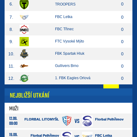
6.
0
TROOPERS
7.
FBC Letka
0
8.
FBC Třinec
0
9.
FTC Vysoké Mýto
0
10.
FBK Spartak Hluk
0
11.
Gullivers Brno
0
12.
1. FBK Eagles Orlová
0
NEJBLIŽŠÍ UTKÁNÍ
MUŽI
12.09.
VS
FLORBAL LITOMYŠL
Florbal Pelhřimov
00:00
19.09.
Florbal Pelhřimov
FBC Letka