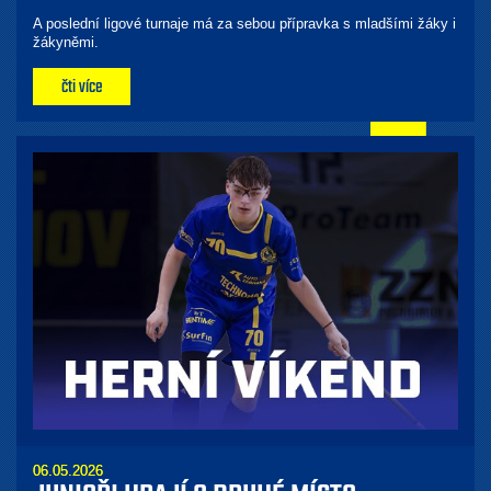
A poslední ligové turnaje má za sebou přípravka s mladšími žáky i
žákyněmi.
čti více
06.05.2026