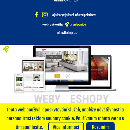
Pelhřimov OPEN
#jedentymjedencil #florbalpelhrimov
web vytvořila
info@florbalpe.cz
Tento web používá k poskytování služeb, analýze návštěvnosti a
personalizaci reklam soubory cookie. Používáním tohoto webu s
tím souhlasíte.
Více informací
Rozumím