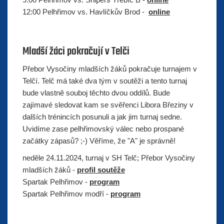
12:00 Pelhřimov vs. Havlíčkův Brod -
online
Mladší žáci pokračují v Telči
Přebor Vysočiny mladších žáků pokračuje turnajem v
Telčí. Telč má také dva tým v soutěži a tento turnaj
bude vlastně souboj těchto dvou oddílů. Bude
zajímavé sledovat kam se svěřenci Libora Březiny v
dalších trénincích posunuli a jak jim turnaj sedne.
Uvidíme zase pelhřimovský válec nebo prospané
začátky zápasů? ;-) Věříme, že "A" je správně!
neděle 24.11.2024, turnaj v SH Telč; Přebor Vysočiny
mladších žáků -
profil soutěže
Spartak Pelhřimov -
program
Spartak Pelhřimov modří -
program