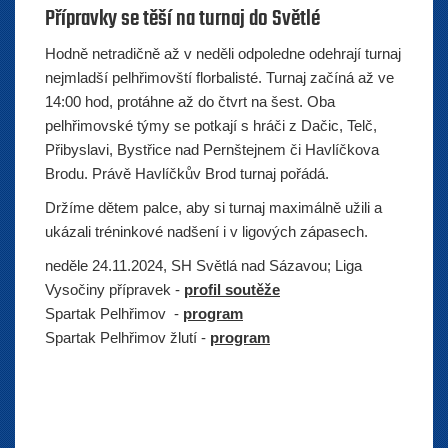
Přípravky se těší na turnaj do Světlé
Hodně netradičně až v neděli odpoledne odehrají turnaj
nejmladší pelhřimovští florbalisté. Turnaj začíná až ve
14:00 hod, protáhne až do čtvrt na šest. Oba
pelhřimovské týmy se potkají s hráči z Dačic, Telč,
Přibyslavi, Bystřice nad Pernštejnem či Havlíčkova
Brodu. Právě Havlíčkův Brod turnaj pořádá.
Držíme dětem palce, aby si turnaj maximálně užili a
ukázali tréninkové nadšení i v ligových zápasech.
neděle 24.11.2024, SH Světlá nad Sázavou; Liga
Vysočiny přípravek -
profil soutěže
Spartak Pelhřimov -
program
Spartak Pelhřimov žlutí -
program