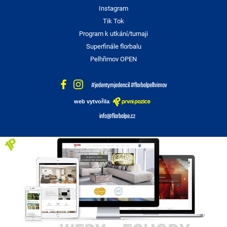
Instagram
Tik Tok
Program k utkání/turnaji
Superfinále florbalu
Pelhřimov OPEN
#jedentymjedencil #florbalpelhrimov
web vytvořila
info@florbalpe.cz