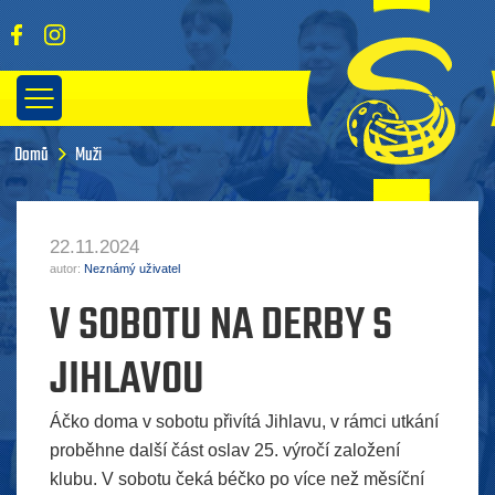
Domů
Muži
22.11.2024
autor:
Neznámý uživatel
V SOBOTU NA DERBY S
JIHLAVOU
Áčko doma v sobotu přivítá Jihlavu, v rámci utkání
proběhne další část oslav 25. výročí založení
klubu. V sobotu čeká béčko po více než měsíční