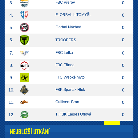
3.
FBC Přerov
0
4.
FLORBAL LITOMYŠL
0
5.
Florbal Náchod
0
6.
0
TROOPERS
7.
FBC Letka
0
8.
FBC Třinec
0
9.
FTC Vysoké Mýto
0
10.
FBK Spartak Hluk
0
11.
Gullivers Brno
0
12.
1. FBK Eagles Orlová
0
NEJBLIŽŠÍ UTKÁNÍ