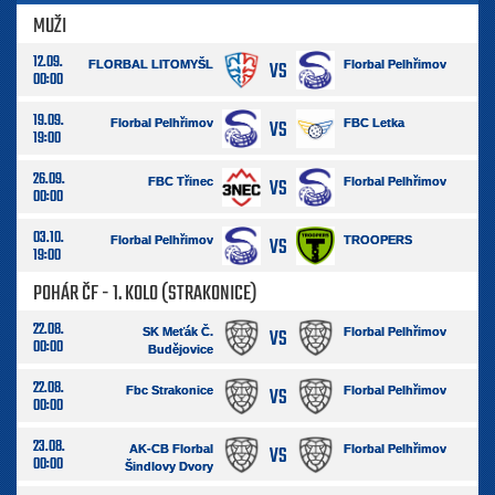
MUŽI
12.09.
VS
FLORBAL LITOMYŠL
Florbal Pelhřimov
00:00
19.09.
VS
Florbal Pelhřimov
FBC Letka
19:00
26.09.
VS
FBC Třinec
Florbal Pelhřimov
00:00
03.10.
VS
Florbal Pelhřimov
TROOPERS
19:00
POHÁR ČF - 1. KOLO (STRAKONICE)
22.08.
VS
SK Meťák Č.
Florbal Pelhřimov
00:00
Budějovice
22.08.
VS
Fbc Strakonice
Florbal Pelhřimov
00:00
23.08.
VS
AK-CB Florbal
Florbal Pelhřimov
00:00
Šindlovy Dvory