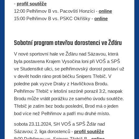
-
profil soutěže
12:00 Pelhřimov B vs. Pacovští Honzíci -
online
15:00 Pelhřimov B vs. PSKC Okříšky -
online
Sobotní program otevřou dorostenci ve Žďáru
V nové sportovní hale ve Žďáru nad Sázavou, která
byla postavena Krajem Vysočina loni při VOŠ a SPŠ
ve Studenstké ulici, se pelhřimovský dorost postaví už
v devět hodin ráno proti béčku Snipers Třebíč. V
poledne pak vyzve Draky z Havlíčkova Brodu.
Pelhřimov Třebíč v letošní sezóně porazil 3:2, naopak
Brodu může vrátit porážku ze samého úvodu soutěže.
Třebíč je zatím bez bodu poslední, Brod má o jeden
bod více než Pelhřimov a patří mu druhé místo.
sobota 23.11.2024, SH VOŠ a SPŠ Žďár nad
Sázavou; 2. liga dorostenců -
profil soutěže
9:00 Pelhřimov vs. Snipers Třebíč B -
online