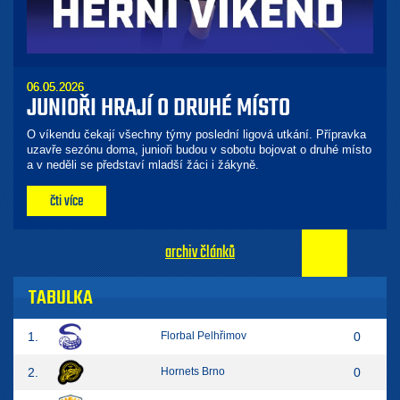
06.05.2026
JUNIOŘI HRAJÍ O DRUHÉ MÍSTO
O víkendu čekají všechny týmy poslední ligová utkání. Přípravka
uzavře sezónu doma, junioři budou v sobotu bojovat o druhé místo
a v neděli se představí mladší žáci i žákyně.
čti více
archiv článků
TABULKA
1.
Florbal Pelhřimov
0
2.
Hornets Brno
0