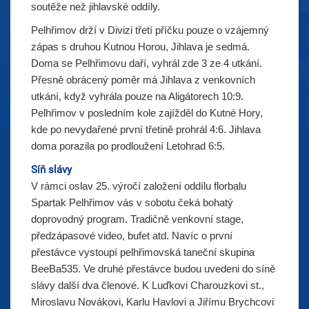
soutěže než jihlavské oddíly.
Pelhřimov drží v Divizi třetí příčku pouze o vzájemný
zápas s druhou Kutnou Horou, Jihlava je sedmá.
Doma se Pelhřimovu daří, vyhrál zde 3 ze 4 utkání.
Přesně obrácený poměr má Jihlava z venkovních
utkání, když vyhrála pouze na Aligátorech 10:9.
Pelhřimov v posledním kole zajížděl do Kutné Hory,
kde po nevydařené první třetině prohrál 4:6. Jihlava
doma porazila po prodloužení Letohrad 6:5.
Síň slávy
V rámci oslav 25. výročí založení oddílu florbalu
Spartak Pelhřimov vás v sobotu čeká bohatý
doprovodný program. Tradičně venkovní stage,
předzápasové video, bufet atd. Navíc o první
přestávce vystoupí pelhřimovská taneční skupina
BeeBa535. Ve druhé přestávce budou uvedeni do síně
slávy další dva členové. K Luďkovi Charouzkovi st.,
Miroslavu Novákovi, Karlu Havlovi a Jiřímu Brychcovi