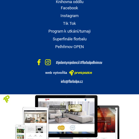
Knihovna oddílu
Facebook
Instagram
Tik Tok
Program k utkání/turnaji
Superfinále florbalu
Pelhřimov OPEN
#jedentymjedencil #florbalpelhrimov
web vytvořila
info@florbalpe.cz