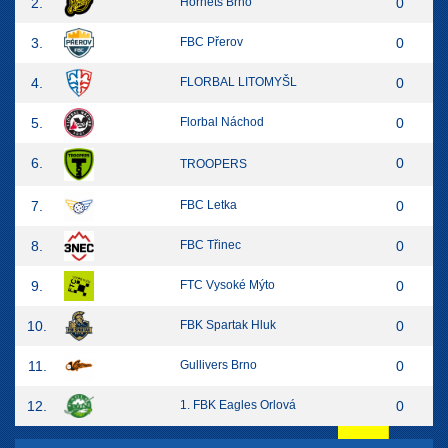
2.
Hornets Brno
0
3.
FBC Přerov
0
4.
FLORBAL LITOMYŠL
0
5.
Florbal Náchod
0
6.
0
TROOPERS
7.
FBC Letka
0
8.
FBC Třinec
0
9.
FTC Vysoké Mýto
0
10.
FBK Spartak Hluk
0
11.
Gullivers Brno
0
12.
1. FBK Eagles Orlová
0