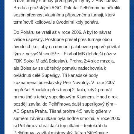
a dvě prohry s tehdy prvoligovými týmy z Havlíčkova
Brodu a pražskými AGC. Pak dal Pelhřimov na několik
sezón přednost vlastnímu přípravnému turnaji, který
termínově kolidoval s úvodními koly poháru.
Do Poháru se vrátil až v roce 2006. A byl to návrat
velice úspěšný. Postupně přešel přes turnaje obou
úvodních kol, aby na domácí palubovce poprvé přivítal
tým z nejvyšší soutěže – Florbal MB (tehdejší název
FBK Sokol Mladá Boleslav). Prohra 2:4 sice mrzela,
ale Boleslav se už tehdy pomalu nadechovala k
ovládnutí celé Superligy. Tři kanadské body
zaznamenal boleslavský Petr Novotný. V roce 2007
nepřešel Spartaku přes turnaj 2. kola, když prohrál
mimo jiné s tehdy superligovým Kladnem. Hned o rok
později zavítal do Pelhřimova další superligový tým –
AC Sparta Praha. Těsná prohra 4:5 navíc gólem v
samém závěru utkání byla hodně smolná. V roce 2009
si Pelhřimov uhrál další top utkání – tentokrát do
Pelhřimova zavítal mistrovský Tatran Střešovice.