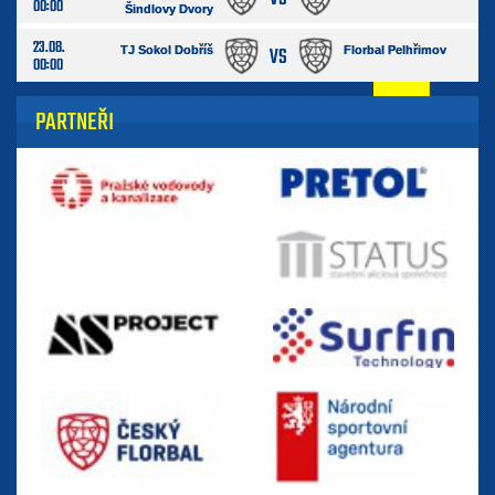
00:00
Šindlovy Dvory
23.08.
VS
TJ Sokol Dobříš
Florbal Pelhřimov
00:00
PARTNEŘI