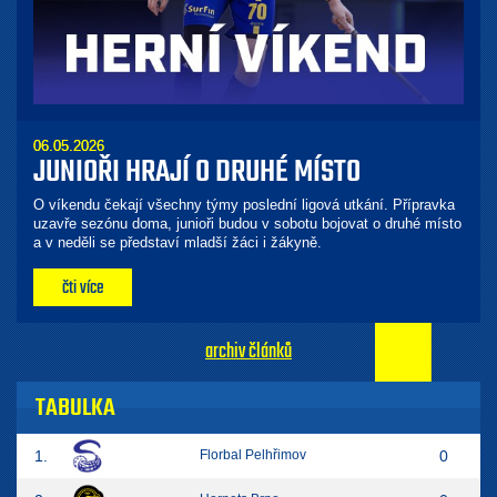
06.05.2026
JUNIOŘI HRAJÍ O DRUHÉ MÍSTO
O víkendu čekají všechny týmy poslední ligová utkání. Přípravka
uzavře sezónu doma, junioři budou v sobotu bojovat o druhé místo
a v neděli se představí mladší žáci i žákyně.
čti více
archiv článků
TABULKA
1.
Florbal Pelhřimov
0