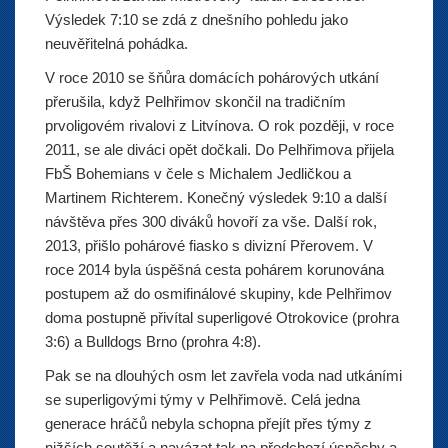
Výsledek 7:10 se zdá z dnešního pohledu jako
neuvěřitelná pohádka.
V roce 2010 se šňůra domácích pohárových utkání
přerušila, když Pelhřimov skončil na tradičním
prvoligovém rivalovi z Litvínova. O rok později, v roce
2011, se ale diváci opět dočkali. Do Pelhřimova přijela
FbŠ Bohemians v čele s Michalem Jedličkou a
Martinem Richterem. Konečný výsledek 9:10 a další
návštěva přes 300 diváků hovoří za vše. Další rok,
2013, přišlo pohárové fiasko s divizní Přerovem. V
roce 2014 byla úspěšná cesta pohárem korunována
postupem až do osmifinálové skupiny, kde Pelhřimov
doma postupně přivítal superligové Otrokovice (prohra
3:6) a Bulldogs Brno (prohra 4:8).
Pak se na dlouhých osm let zavřela voda nad utkáními
se superligovými týmy v Pelhřimově. Celá jedna
generace hráčů nebyla schopna přejít přes týmy z
nižších soutěží a navázat tak na předchozí úspěchy a