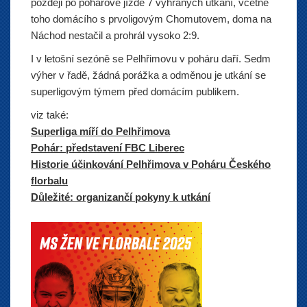
později po pohárové jízdě 7 vyhraných utkání, včetně
toho domácího s prvoligovým Chomutovem, doma na
Náchod nestačil a prohrál vysoko 2:9.
I v letošní sezóně se Pelhřimovu v poháru daří. Sedm
výher v řadě, žádná porážka a odměnou je utkání se
superligovým týmem před domácím publikem.
viz také:
Superliga míří do Pelhřimova
Pohár: představení FBC Liberec
Historie účinkování Pelhřimova v Poháru Českého
florbalu
Důležité: organizančí pokyny k utkání