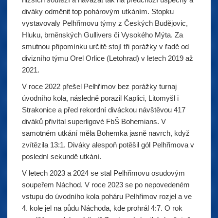
diváky odměnit top pohárovým utkáním. Stopku
vystavovaly Pelhřimovu týmy z Českých Budějovic,
Hluku, brněnských Gullivers či Vysokého Mýta. Za
smutnou připomínku určitě stojí tři porážky v řadě od
divizního týmu Orel Orlice (Letohrad) v letech 2019 až
2021.
V roce 2022 přešel Pelhřimov bez porážky turnaj
úvodního kola, následně porazil Kaplici, Litomyšl i
Strakonice a před rekordní diváckou návštěvou 417
diváků přivítal superligové FbŠ Bohemians. V
samotném utkání měla Bohemka jasně navrch, když
zvítězila 13:1. Diváky alespoň potěšil gól Pelhřimova v
poslední sekundě utkání.
V letech 2023 a 2024 se stal Pelhřimovu osudovým
soupeřem Náchod. V roce 2023 se po nepovedeném
vstupu do úvodního kola poháru Pelhřimov rozjel a ve
4. kole jel na půdu Náchoda, kde prohrál 4:7. O rok