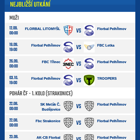
NEJBLIŽŠÍ UTKÁNÍ
MUŽI
12.09.
VS
FLORBAL LITOMYŠL
Florbal Pelhřimov
00:00
19.09.
VS
Florbal Pelhřimov
FBC Letka
19:00
26.09.
VS
FBC Třinec
Florbal Pelhřimov
00:00
03.10.
VS
Florbal Pelhřimov
TROOPERS
19:00
POHÁR ČF - 1. KOLO (STRAKONICE)
22.08.
VS
SK Meťák Č.
Florbal Pelhřimov
00:00
Budějovice
22.08.
VS
Fbc Strakonice
Florbal Pelhřimov
00:00
23.08.
VS
AK-CB Florbal
Florbal Pelhřimov